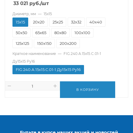
33 021
руб.
/шт
Диаметр, мм
—
15х15
15х15
20х20
25х25
32х32
40х40
50х50
65х65
80х80
100х100
125х125
150х150
200х200
Краткое наименование
—
FIG.240.А.15х15.C.01-1
Ду15х15 Pу16
FIG.240.А.15х15.C.01-1 Ду15х15 Pу16
В КОРЗИНУ
Будьте в курсе наших акций и новостей