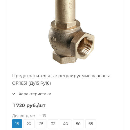
Предохранительные регулируемые клапаны
OR.1831 (Ду15 Ру16)
Характеристики
1 720
руб.
/шт
Диаметр, мм
—
15
15
20
25
32
40
50
65