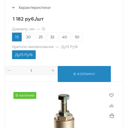
Характеристики
1 182
руб.
/шт
Диаметр, мм
—
15
15
20
25
32
40
50
Краткое наименование
—
Ду15 Ру16
Ду15 Ру16
В КОРЗИНУ
В наличии