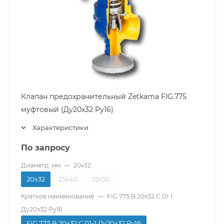
Клапан предохранительный Zetkama FIG.775
муфтовый (Ду20х32 Pу16)
Характеристики
По запросу
Диаметр, мм
—
20х32
20х32
25х40
32х50
Краткое наименование
—
FIG.775.B.20х32.C.01-1
Ду20x32 Pу16
FIG.775.B.20х32.C.01-1 Ду20x32 Pу16