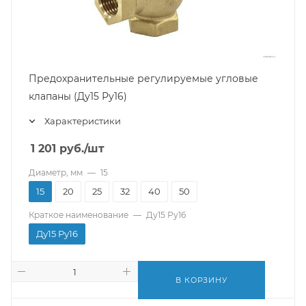
Предохранительные регулируемые угловые
клапаны (Ду15 Ру16)
Характеристики
1 201
руб.
/шт
Диаметр, мм
—
15
15
20
25
32
40
50
Краткое наименование
—
Ду15 Ру16
Ду15 Ру16
В КОРЗИНУ