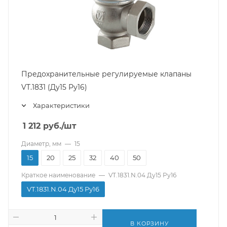
Предохранительные регулируемые клапаны
VT.1831 (Ду15 Ру16)
Характеристики
1 212
руб.
/шт
Диаметр, мм
—
15
15
20
25
32
40
50
Краткое наименование
—
VT.1831.N.04 Ду15 Ру16
VT.1831.N.04 Ду15 Ру16
В КОРЗИНУ