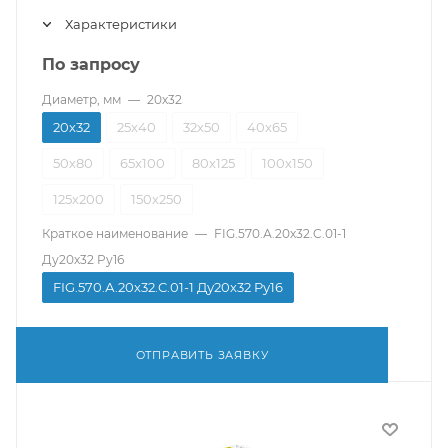
Характеристики
По запросу
Диаметр, мм
—
20х32
20х32
25х40
32х50
40х65
50х80
65х100
80х125
100х150
125х200
150х250
Краткое наименование
—
FIG.570.А.20х32.C.01-1
Ду20х32 Pу16
FIG.570.А.20х32.C.01-1 Ду20х32 Pу16
ОТПРАВИТЬ ЗАЯВКУ