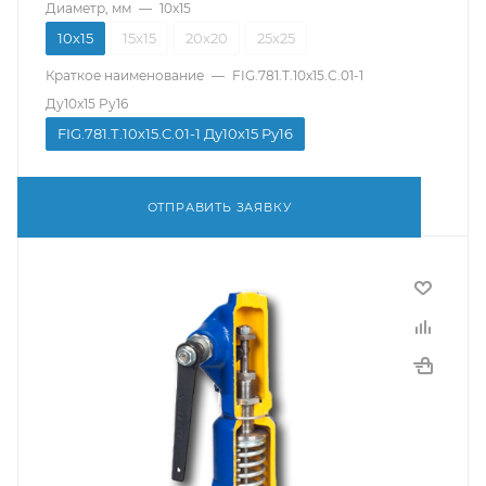
Диаметр, мм
—
10х15
10х15
15х15
20х20
25х25
Краткое наименование
—
FIG.781.Т.10х15.C.01-1
Ду10x15 Pу16
FIG.781.Т.10х15.C.01-1 Ду10x15 Pу16
ОТПРАВИТЬ ЗАЯВКУ