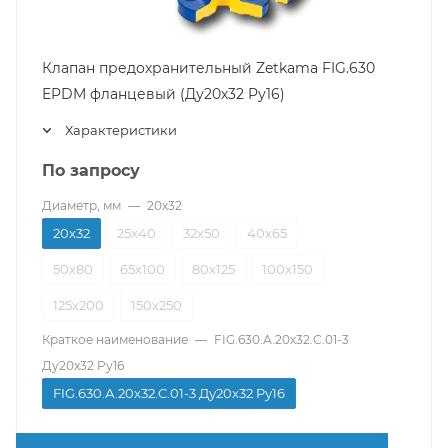
Клапан предохранительный Zetkama FIG.630
EPDM фланцевый (Ду20х32 Pу16)
Характеристики
По запросу
Диаметр, мм
—
20х32
20х32
25х40
32х50
40х65
50х80
65х100
80х125
100х150
125х200
150х250
Краткое наименование
—
FIG.630.А.20х32.C.01-3
Ду20x32 Pу16
FIG.630.А.20х32.C.01-3 Ду20x32 Pу16