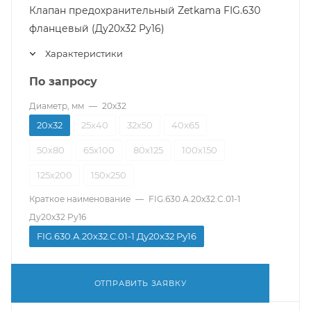
Клапан предохранительный Zetkama FIG.630
фланцевый (Ду20х32 Pу16)
Характеристики
По запросу
Диаметр, мм
—
20х32
20х32
25х40
32х50
40х65
50х80
65х100
80х125
100х150
125х200
150х250
Краткое наименование
—
FIG.630.А.20х32.C.01-1
Ду20x32 Pу16
FIG.630.А.20х32.C.01-1 Ду20x32 Pу16
ОТПРАВИТЬ ЗАЯВКУ