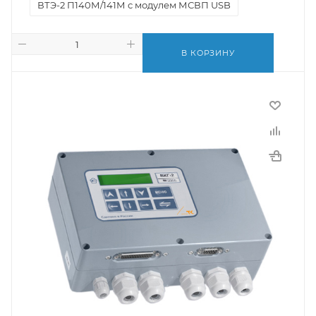
ВТЭ-2 П140М/141М с модулем МСВП USB
В КОРЗИНУ