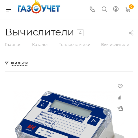
0
Вычислители
4
—
—
—
Главная
Каталог
Теплосчетчики
Вычислители
ФИЛЬТР