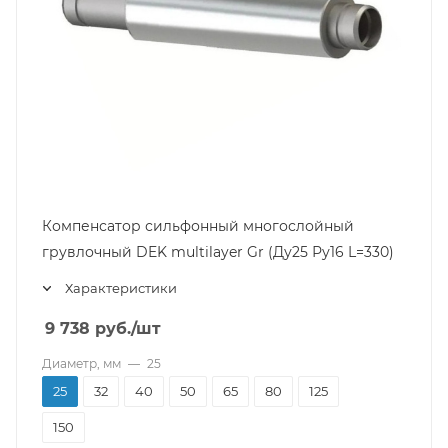
Компенсатор сильфонный многослойный
грувлочный DEK multilayer Gr (Ду25 Ру16 L=330)
Характеристики
9 738
руб.
/шт
Диаметр, мм
—
25
25
32
40
50
65
80
125
150