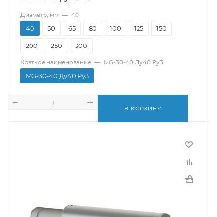
Диаметр, мм
—
40
40
50
65
80
100
125
150
200
250
300
Краткое наименование
—
MG-30-40 Ду40 Pу3
MG-30-40 Ду40 Pу3
В КОРЗИНУ