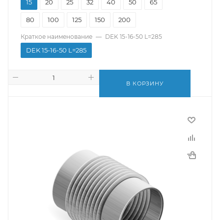
15
20
25
32
40
50
65
80
100
125
150
200
Краткое наименование
—
DEK 15-16-50 L=285
DEK 15-16-50 L=285
В КОРЗИНУ