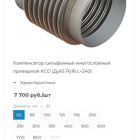
Компенсатор сильфонный многослойный
приварной КСО (Ду65 Ру16 L=240)
Характеристики
7 700
руб.
/шт
Диаметр, мм
—
65
65
80
100
125
150
200
250
300
350
400
500
600
700
800
1000