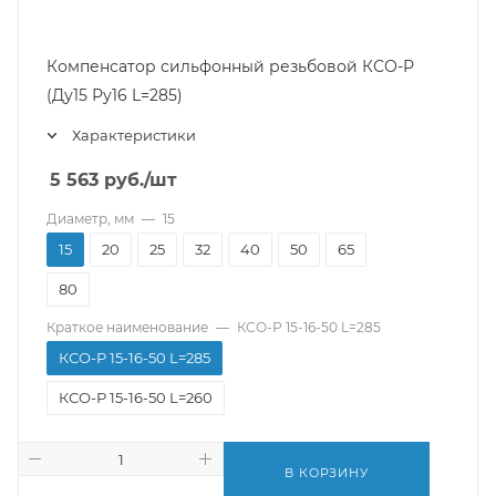
Компенсатор сильфонный резьбовой КСО-Р
(Ду15 Ру16 L=285)
Характеристики
5 563
руб.
/шт
Диаметр, мм
—
15
15
20
25
32
40
50
65
80
Краткое наименование
—
КСО-Р 15-16-50 L=285
КСО-Р 15-16-50 L=285
КСО-Р 15-16-50 L=260
В КОРЗИНУ