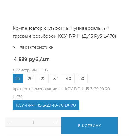
Компенсатор сильфонный универсальный
газовый резьбовой KСУ-Г/Р-Н (Ду15 Ру3 L=170)
Характеристики
4 539
руб.
/шт
Диаметр, мм
—
15
15
20
25
32
40
50
Краткое наименование
—
КСУ-Г/Р-Н 15-3-20-10-70
L=170
КСУ-Г/Р-Н 15-3-20-10-70 L=170
В КОРЗИНУ