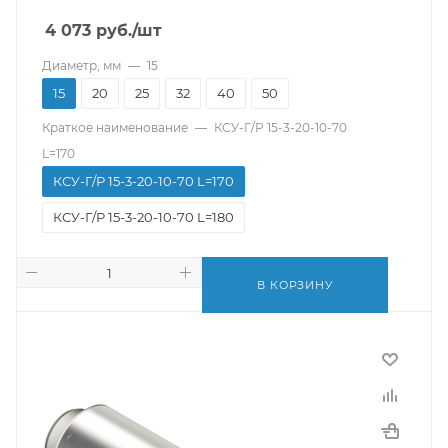
4 073
руб.
/шт
Диаметр, мм
—
15
15
20
25
32
40
50
Краткое наименование
—
КСУ-Г/Р 15-3-20-10-70
L=170
КСУ-Г/Р 15-3-20-10-70 L=170
КСУ-Г/Р 15-3-20-10-70 L=180
В КОРЗИНУ