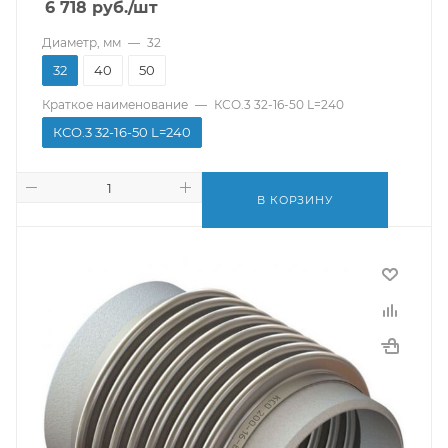
6 718
руб.
/шт
Диаметр, мм
—
32
32
40
50
Краткое наименование
—
КСО.3 32-16-50 L=240
КСО.3 32-16-50 L=240
В КОРЗИНУ