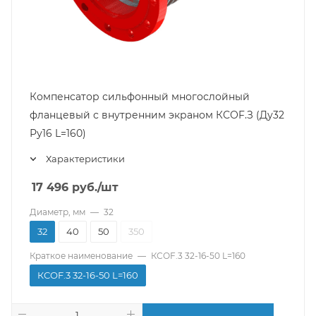
Компенсатор сильфонный многослойный
фланцевый с внутренним экраном КСОF.З (Ду32
Ру16 L=160)
Характеристики
17 496
руб.
/шт
Диаметр, мм
—
32
32
40
50
350
Краткое наименование
—
КСОF.3 32-16-50 L=160
КСОF.3 32-16-50 L=160