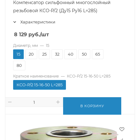
Компенсатор сильфонный многослойный
резьбовой КСО-Р/2 (Ду15 Ру16 L=285)
Характеристики
8 129
руб.
/шт
Диаметр, мм
—
15
15
20
25
32
40
50
65
80
Краткое наименование
—
КСО-Р/2 15-16-50 L=285
КСО-Р/2 15-16-50 L=285
В КОРЗИНУ