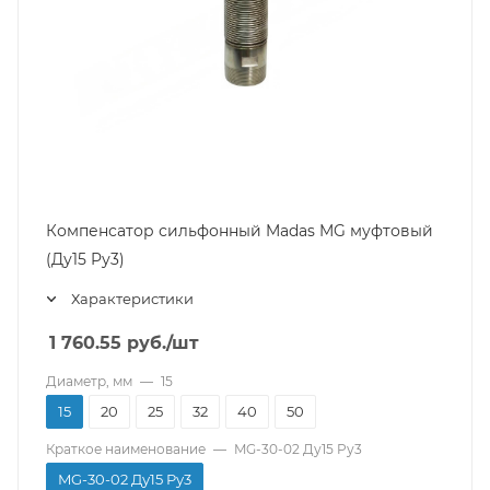
Компенсатор сильфонный Madas MG муфтовый
(Ду15 Pу3)
Характеристики
1 760.55
руб.
/шт
Диаметр, мм
—
15
15
20
25
32
40
50
Краткое наименование
—
MG-30-02 Ду15 Pу3
MG-30-02 Ду15 Pу3