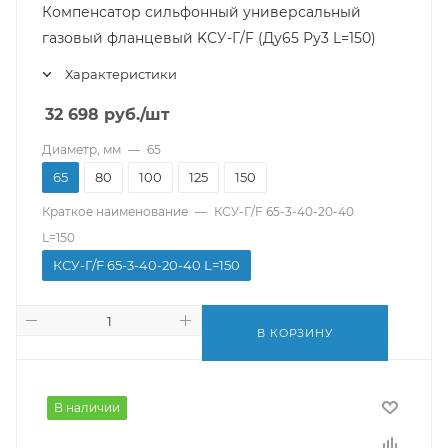
Компенсатор сильфонный универсальный
газовый фланцевый KСУ-Г/F (Ду65 Ру3 L=150)
Характеристики
32 698
руб.
/шт
Диаметр, мм
—
65
65
80
100
125
150
Краткое наименование
—
КСУ-Г/F 65-3-40-20-40
L=150
КСУ-Г/F 65-3-40-20-40 L=150
В КОРЗИНУ
В наличии