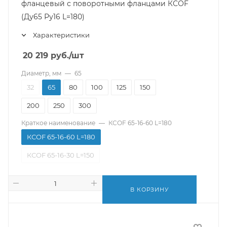
фланцевый с поворотными фланцами КСОF
(Ду65 Ру16 L=180)
Характеристики
20 219
руб.
/шт
Диаметр, мм
—
65
32
65
80
100
125
150
200
250
300
Краткое наименование
—
КСОF 65-16-60 L=180
КСОF 65-16-60 L=180
КСОF 65-16-30 L=150
В КОРЗИНУ