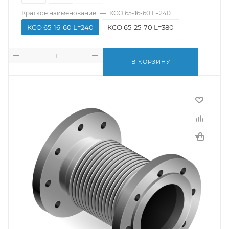
Краткое наименование
—
КСО 65-16-60 L=240
КСО 65-16-60 L=240
КСО 65-25-70 L=380
В КОРЗИНУ