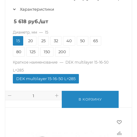
Характеристики
5 618
руб.
/шт
Диаметр, мм
—
15
15
20
25
32
40
50
65
80
125
150
200
Краткое наименование
—
DEK multilayer 15-16-50
L=285
DEK multilayer 15-16-50 L=285
В КОРЗИНУ