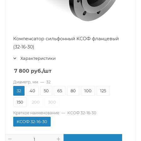
Компенсатор сильфонный KСОФ фланцевый
(32-16-30)
Характеристики
7 800
руб.
/шт
Диаметр, мм
—
32
32
40
50
65
80
100
125
150
200
300
Краткое наименование
—
KСОФ 32-16-30
KСОФ 32-16-30