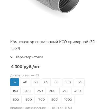
Компенсатор сильфонный KСО приварной (32-
16-50)
Характеристики
4 300
руб.
/шт
Диаметр, мм
—
32
32
40
50
65
80
100
125
150
200
250
300
350
400
500
600
700
800
1000
Краткое наименование
—
KСО 32-16-50