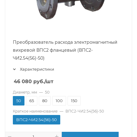
Преобразователь расхода электромагнитный
вихревой ВПС2 фланцевый (ВПС2-
ЧИ2.54(56)-50)
Характеристики
46 080
руб.
/шт
Диаметр, мм
—
50
50
65
80
100
150
Краткое наименование
—
ВПС2-ЧИ2.54(56)-50
ВПС2-ЧИ2.54(56)-50