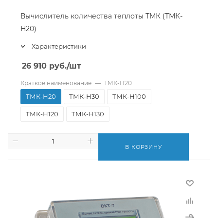
Вычислитель количества теплоты ТМК (ТМК-
Н20)
Характеристики
26 910
руб.
/шт
Краткое наименование
—
ТМК-Н20
ТМК-Н20
ТМК-Н30
ТМК-Н100
ТМК-Н120
ТМК-Н130
В КОРЗИНУ