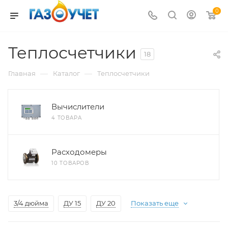
0
Теплосчетчики
18
—
—
Главная
Каталог
Теплосчетчики
Вычислители
4 ТОВАРА
Расходомеры
10 ТОВАРОВ
3/4 дюйма
ДУ 15
ДУ 20
Показать еще