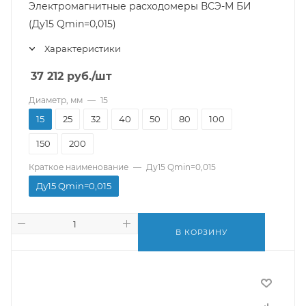
Электромагнитные расходомеры ВСЭ-М БИ
(Ду15 Qmin=0,015)
Характеристики
37 212
руб.
/шт
Диаметр, мм
—
15
15
25
32
40
50
80
100
150
200
Краткое наименование
—
Ду15 Qmin=0,015
Ду15 Qmin=0,015
В КОРЗИНУ