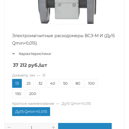
Электромагнитные расходомеры ВСЭ-М И (Ду15
Qmin=0,015)
Характеристики
37 212
руб.
/шт
Диаметр, мм
—
15
15
25
32
40
50
80
100
150
200
Краткое наименование
—
Ду15 Qmin=0,015
Ду15 Qmin=0,015