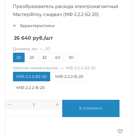
Преобразователь расхода электромагнитный
МастерФлоу сэндвич (МФ-2.2.2-Б2-20)
Характеристики
26 640
руб.
/шт
Диаметр, мм
—
20
20
25
32
40
50
Краткое наименование
—
МФ-2.2.2-Б2-20
МФ-2.2.2-Б2-20
МФ-2.2.2-Б-20
МФ-2.2.2-В-20
В КОРЗИНУ