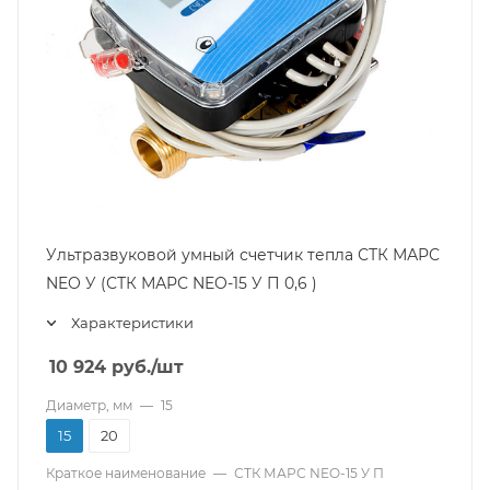
Ультразвуковой умный счетчик тепла СТК МАРС
NEO У (СТК МАРС NEO-15 У П 0,6 )
Характеристики
10 924
руб.
/шт
Диаметр, мм
—
15
15
20
Краткое наименование
—
СТК МАРС NEO-15 У П