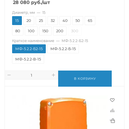
28 080
руб.
/шт
Диаметр, мм
—
15
15
20
25
32
40
50
65
80
100
150
200
300
Краткое наименование
—
МФ-5.2.2-Б2-15
МФ-5.2.2-Б2-15
МФ-5.2.2-Б-15
МФ-5.2.2-В-15
В КОРЗИНУ