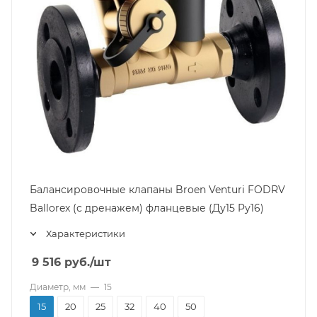
Балансировочные клапаны Broen Venturi FODRV
Ballorex (с дренажем) фланцевые (Ду15 Pу16)
Характеристики
9 516
руб.
/шт
Диаметр, мм
—
15
15
20
25
32
40
50