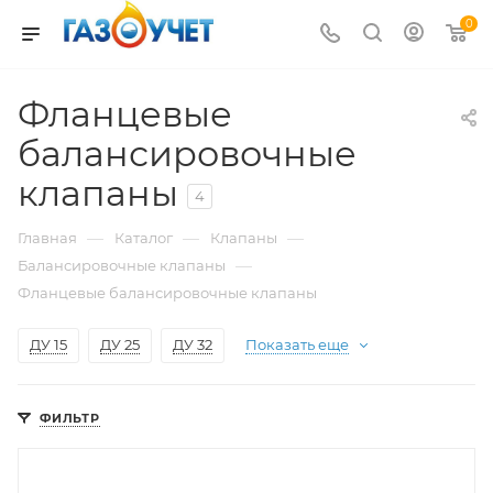
0
Фланцевые
балансировочные
клапаны
4
—
—
—
Главная
Каталог
Клапаны
—
Балансировочные клапаны
Фланцевые балансировочные клапаны
ДУ 15
ДУ 25
ДУ 32
Показать еще
ФИЛЬТР