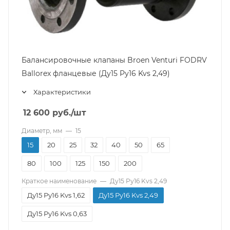
Балансировочные клапаны Broen Venturi FODRV
Ballorex фланцевые (Ду15 Pу16 Kvs 2,49)
Характеристики
12 600
руб.
/шт
Диаметр, мм
—
15
15
20
25
32
40
50
65
80
100
125
150
200
Краткое наименование
—
Ду15 Pу16 Kvs 2,49
Ду15 Pу16 Kvs 1,62
Ду15 Pу16 Kvs 2,49
Ду15 Pу16 Kvs 0,63