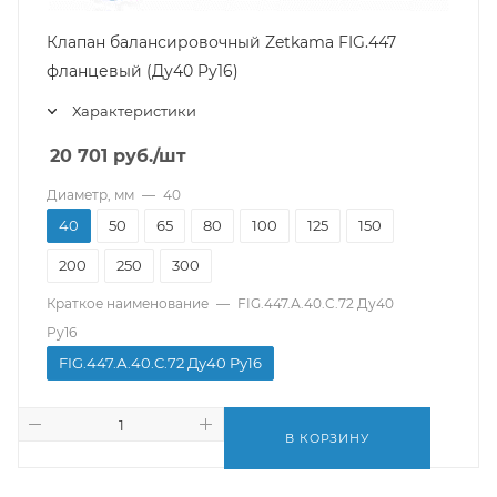
Клапан балансировочный Zetkama FIG.447
фланцевый (Ду40 Pу16)
Характеристики
20 701
руб.
/шт
Диаметр, мм
—
40
40
50
65
80
100
125
150
200
250
300
Краткое наименование
—
FIG.447.А.40.C.72 Ду40
Pу16
FIG.447.А.40.C.72 Ду40 Pу16
В КОРЗИНУ