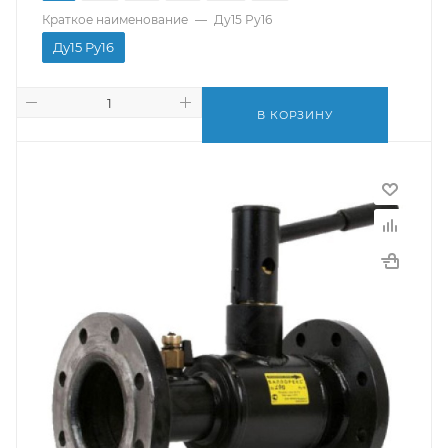
Краткое наименование
—
Ду15 Pу16
Ду15 Pу16
В КОРЗИНУ