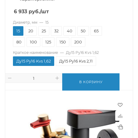
6 933
руб.
/шт
Диаметр, мм
—
15
15
20
25
32
40
50
65
80
100
125
150
200
Краткое наименование
—
Ду15 Pу16 Kvs 1,62
Ду15 Pу16 Kvs 1,62
Ду15 Pу16 Kvs 2,11
В КОРЗИНУ