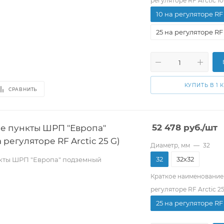
регуляторе RF Arctic 10
10 на регуляторе RF 
25 на регуляторе RF 
КУПИТЬ В 1 
СРАВНИТЬ
е пункты ШРП "Европа"
52 478
руб.
/шт
регуляторе RF Arctic 25 G)
Диаметр, мм
—
32
32
32х32
кты ШРП "Европа" подземный
Краткое наименование
регуляторе RF Arctic 2
25 на регуляторе RF 