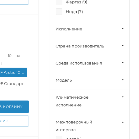
Фаргаз (
9
)
Норд (
7
)
Исполнение
Страна производитель
—
10 L на
Среда использования
 L
 Arctic 10 L
Модель
RF Стандарт
Климатическое
исполнение
В КОРЗИНУ
КЛИК
Межповерочный
интервал