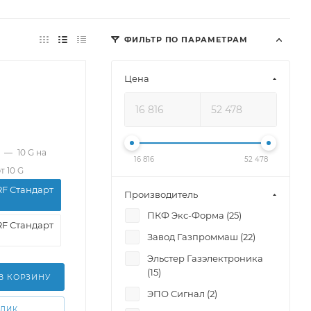
ФИЛЬТР ПО ПАРАМЕТРАМ
Цена
—
10 G на
16 816
52 478
т 10 G
RF Стандарт
Производитель
ПКФ Экс-Форма (
25
)
RF Стандарт
Завод Газпроммаш (
22
)
Эльстер Газэлектроника
(
15
)
В КОРЗИНУ
ЭПО Сигнал (
2
)
КЛИК