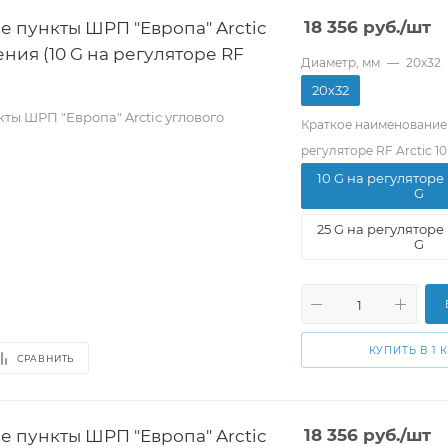
е пункты ШРП "Европа" Arctic
18 356
руб.
/шт
ния (10 G на регуляторе RF
Диаметр, мм
—
20х32
20х32
ты ШРП "Европа" Arctic углового
Краткое наименование
регуляторе RF Arctic 10
10 G на регуляторе 
G
25 G на регуляторе 
G
КУПИТЬ В 1 
СРАВНИТЬ
е пункты ШРП "Европа" Arctic
18 356
руб.
/шт