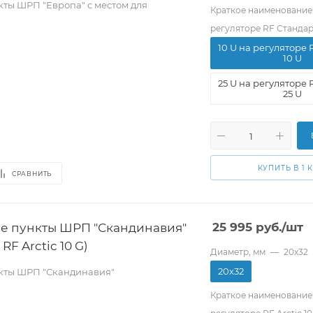
кты ШРП "Европа" c местом для
Краткое наименование
регуляторе RF Стандар
10 U на регуляторе 
10 U
25 U на регуляторе 
25 U
КУПИТЬ В 1 
СРАВНИТЬ
е пункты ШРП "Скандинавия"
25 995
руб.
/шт
RF Arctic 10 G)
Диаметр, мм
—
20х32
20х32
кты ШРП "Скандинавия"
Краткое наименование