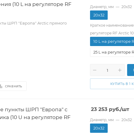
ия (10 L на регуляторе RF
Диаметр, мм
—
20х32
20х32
ты ШРП "Европа" Arctic прямого
Краткое наименование
регуляторе RF Arctic 10
10 L на регуляторе RF
25 L на регуляторе RF
КУПИТЬ В 1 
СРАВНИТЬ
е пункты ШРП "Европа" c
23 253
руб.
/шт
ика (10 U на регуляторе RF
Диаметр, мм
—
20х32
20х32