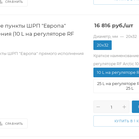
СРАВНИТЬ
е пункты ШРП "Европа"
16 816
руб.
/шт
ия (10 L на регуляторе RF
Диаметр, мм
—
20х32
20х32
кты ШРП "Европа" прямого исполнения
Краткое наименование
регуляторе RF Arctic 10
10 L на регуляторе RF
25 L на регуляторе 
25 L
КУПИТЬ В 1 
СРАВНИТЬ