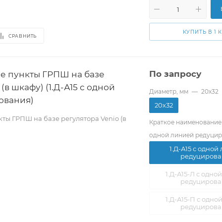
КУПИТЬ В 1 
СРАВНИТЬ
е пункты ГРПШ на базе
По запросу
(в шкафу) (1.Д-А15 с одной
Диаметр, мм
—
20х32
ования)
20х32
ты ГРПШ на базе регулятора Venio (в
Краткое наименование
одной линией редуци
1.Д-А15 с одной
редуцирова
1.Д-А15-Л с одно
редуцирова
1.Д-А15-П с одно
редуцирова