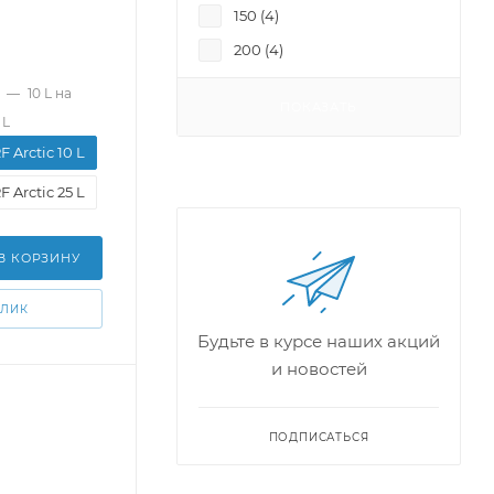
150 (
4
)
200 (
4
)
250 (
4
)
—
10 L на
ПОКАЗАТЬ
 L
 Arctic 10 L
 Arctic 25 L
В КОРЗИНУ
КЛИК
Будьте в курсе наших акций
и новостей
ПОДПИСАТЬСЯ