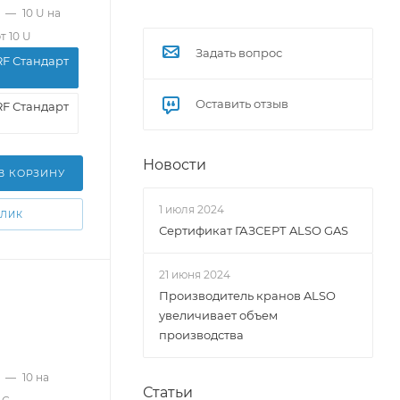
—
10 U на
т 10 U
Задать вопрос
RF Стандарт
Оставить отзыв
RF Стандарт
Новости
В КОРЗИНУ
1 июля 2024
КЛИК
Сертификат ГАЗСЕРТ ALSO GAS
21 июня 2024
Производитель кранов ALSO
увеличивает объем
производства
—
10 на
Статьи