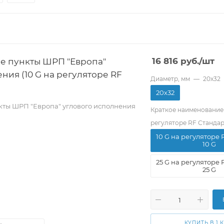
е пункты ШРП "Европа"
16 816
руб.
/шт
ния (10 G на регуляторе RF
Диаметр, мм
—
20х32
20х32
кты ШРП "Европа" углового исполнения
Краткое наименование
регуляторе RF Стандар
10 G на регуляторе 
10 G
25 G на регуляторе 
25 G
КУПИТЬ В 1 