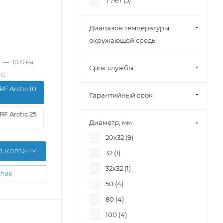
7 лет (
5
)
Диапазон температуры
окружающей среды
—
10 G на
Срок службы
 G
RF Arctic 10
Гарантийный срок
RF Arctic 25
Диаметр, мм
20х32 (
9
)
В КОРЗИНУ
32 (
1
)
32х32 (
1
)
КЛИК
50 (
4
)
80 (
4
)
100 (
4
)