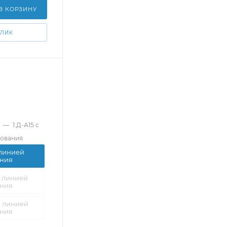
В КОРЗИНУ
КЛИК
—
1.Д-А15 с
рования
 линией
ния
й линией
ния
й линией
ния