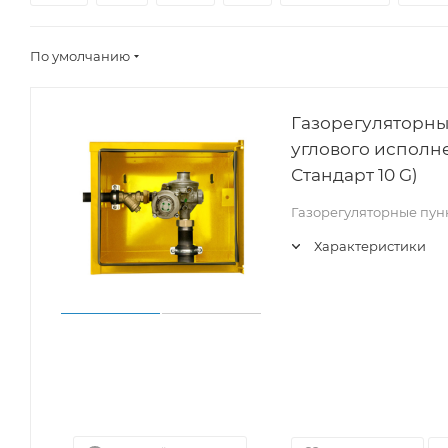
По умолчанию
Газорегуляторны
углового исполне
Стандарт 10 G)
Газорегуляторные пун
Характеристики