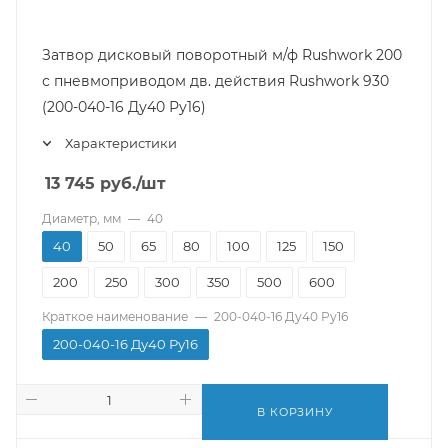
Затвор дисковый поворотный м/ф Rushwork 200
с пневмоприводом дв. действия Rushwork 930
(200-040-16 Ду40 Ру16)
Характеристики
13 745
руб.
/шт
Диаметр, мм
—
40
40
50
65
80
100
125
150
200
250
300
350
500
600
Краткое наименование
—
200-040-16 Ду40 Ру16
200-040-16 Ду40 Ру16
В КОРЗИНУ