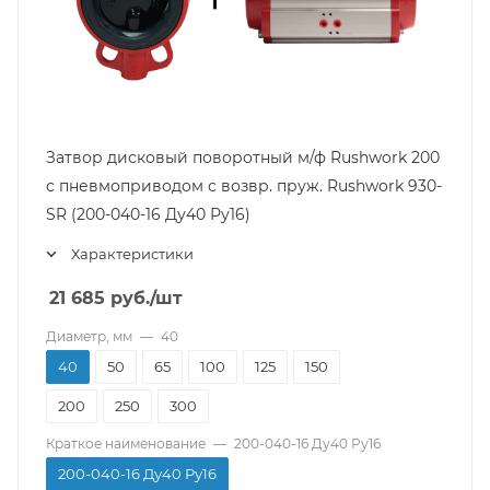
Затвор дисковый поворотный м/ф Rushwork 200
с пневмоприводом с возвр. пруж. Rushwork 930-
SR (200-040-16 Ду40 Ру16)
Характеристики
21 685
руб.
/шт
Диаметр, мм
—
40
40
50
65
100
125
150
200
250
300
Краткое наименование
—
200-040-16 Ду40 Ру16
200-040-16 Ду40 Ру16