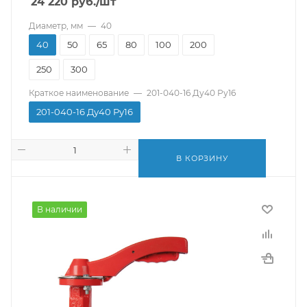
24 220
руб.
/шт
Диаметр, мм
—
40
40
50
65
80
100
200
250
300
Краткое наименование
—
201-040-16 Ду40 Ру16
201-040-16 Ду40 Ру16
В КОРЗИНУ
В наличии