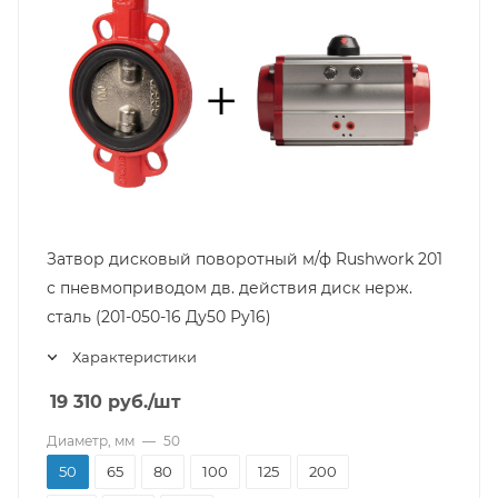
Затвор дисковый поворотный м/ф Rushwork 201
с пневмоприводом дв. действия диск нерж.
сталь (201-050-16 Ду50 Ру16)
Характеристики
19 310
руб.
/шт
Диаметр, мм
—
50
50
65
80
100
125
200