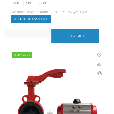
250
500
600
Краткое наименование
—
201-050-16 Ду50 Ру16
201-050-16 Ду50 Ру16
В КОРЗИНУ
В наличии