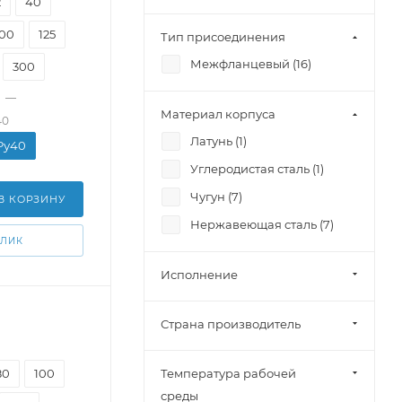
2
40
100
125
Тип присоединения
Межфланцевый (
16
)
300
—
Материал корпуса
40
Латунь (
1
)
 Pу40
Углеродистая сталь (
1
)
Чугун (
7
)
В КОРЗИНУ
Нержавеющая сталь (
7
)
КЛИК
Исполнение
Страна производитель
80
100
Температура рабочей
среды