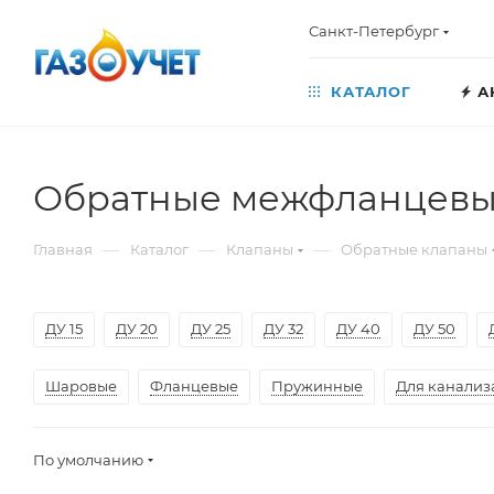
Санкт-Петербург
КАТАЛОГ
А
Обратные межфланцевы
—
—
—
Главная
Каталог
Клапаны
Обратные клапаны
ДУ 15
ДУ 20
ДУ 25
ДУ 32
ДУ 40
ДУ 50
Шаровые
Фланцевые
Пружинные
Для канализ
По умолчанию