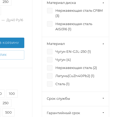
250
Материал диска
Нержавеющая сталь CF8M
(
3
)
—
Ду40 Ру16
Нержавеющая сталь
AISI316 (
1
)
В КОРЗИНУ
Материал
Чугун EN-GJL-250 (
1
)
КЛИК
Чугун (
4
)
Нержавеющая сталь (
2
)
Латунь(CuZn40Pb2) (
1
)
Сталь (
1
)
0
100
Срок службы
250
500
Гарантийный срок