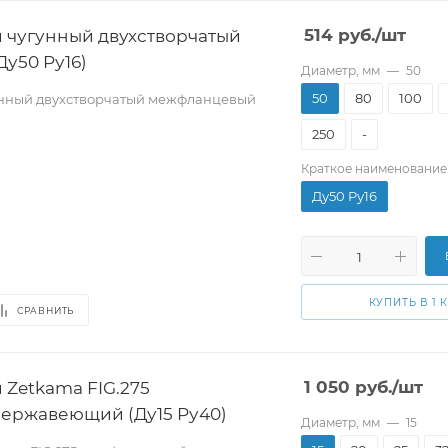
 чугунный двухстворчатый
514
руб.
/шт
у50 Pу16)
Диаметр, мм
—
50
50
80
100
унный двухстворчатый межфланцевый
250
-
Краткое наименование
Ду50 Pу16
КУПИТЬ В 1 
СРАВНИТЬ
 Zetkama FIG.275
1 050
руб.
/шт
ержавеющий (Ду15 Pу40)
Диаметр, мм
—
15