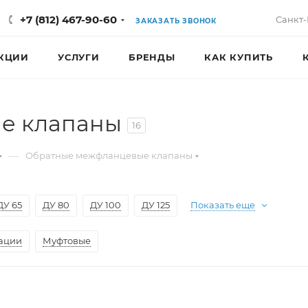
+7 (812) 467-90-60
Санкт-
ЗАКАЗАТЬ ЗВОНОК
КЦИИ
УСЛУГИ
БРЕНДЫ
КАК КУПИТЬ
е клапаны
16
—
Обратные межфланцевые клапаны
ДУ 65
ДУ 80
ДУ 100
ДУ 125
Показать еще
ации
Муфтовые