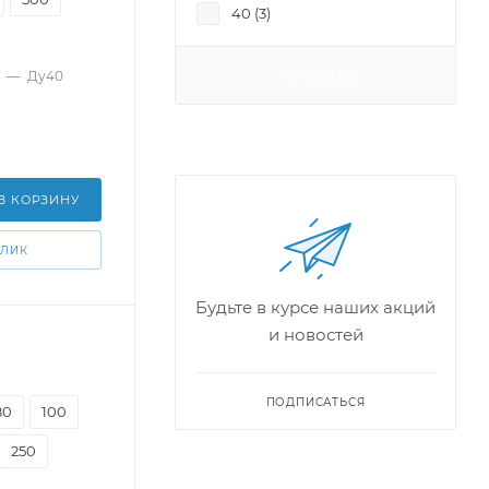
40 (
3
)
300 (
9
)
350 (
7
)
—
Ду40
ПОКАЗАТЬ
400 (
6
)
450 (
1
)
500 (
4
)
600 (
4
)
В КОРЗИНУ
КЛИК
Будьте в курсе наших акций
и новостей
ПОДПИСАТЬСЯ
80
100
250