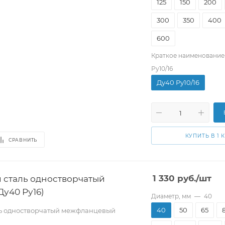
125
150
200
300
350
400
600
Краткое наименование
Ру10/16
Ду40 Ру10/16
КУПИТЬ В 1 
СРАВНИТЬ
 сталь одностворчатый
1 330
руб.
/шт
у40 Ру16)
Диаметр, мм
—
40
40
50
65
ль одностворчатый межфланцевый