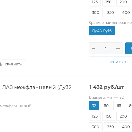
125
150
200
300
350
400
Краткое наименование
Ду40 Ру16
КУПИТЬ В 1 
СРАВНИТЬ
й ЛАЗ межфланцевый (Ду32
1 432
руб.
/шт
Диаметр, мм
—
32
32
50
65
8
 межфланцевый
125
150
200
300
350
400