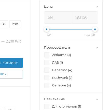
Цена
150
200
514
493 150
—
Ду50 Pу16
Производитель
Zetkama (
3
)
ЛАЗ (
1
)
В КОРЗИНУ
Benarmo (
4
)
КЛИК
Rushwork (
2
)
Genebre (
4
)
Назначение
Для отопления (
1
)