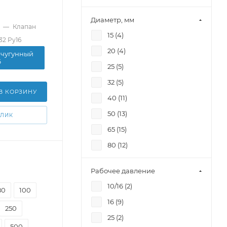
Диаметр, мм
—
Клапан
15 (
4
)
2 Pу16
20 (
4
)
 чугунный
6
25 (
5
)
32 (
5
)
В КОРЗИНУ
40 (
11
)
50 (
13
)
КЛИК
65 (
15
)
80 (
12
)
100 (
13
)
Рабочее давление
125 (
12
)
10/16 (
2
)
80
100
150 (
12
)
16 (
9
)
200 (
13
)
250
25 (
2
)
250 (
9
)
500