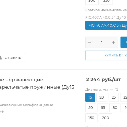
300
350
Краткое наименование
FIG.407.А.40.C.54 Ду40
FIG.407.А.40.C.54 Д
КУПИТЬ В 1 
СРАВНИТЬ
ые нержавеющие
2 244
руб.
/шт
арельчатые пружинные (Ду15
Диаметр, мм
—
15
15
20
25
3
ержавеющие межфланцевые
50
65
80
ые
150
200