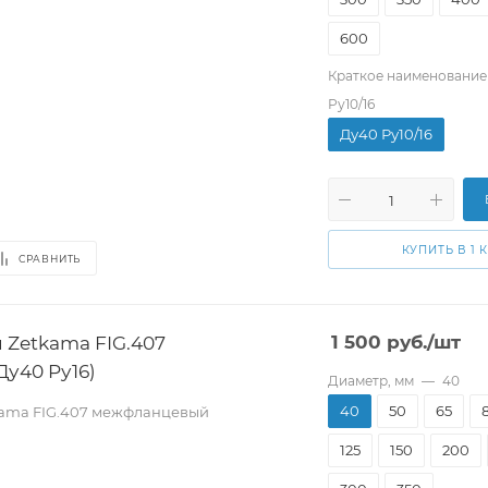
600
Краткое наименование
Ру10/16
Ду40 Ру10/16
КУПИТЬ В 1 
СРАВНИТЬ
 Zetkama FIG.407
1 500
руб.
/шт
у40 Pу16)
Диаметр, мм
—
40
40
50
65
kama FIG.407 межфланцевый
125
150
200