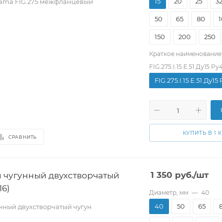
15
20
25
3
ama FIG.275 межфланцевый
50
65
80
150
200
250
Краткое наименование
FIG.275.I.15.E.51 Ду15 Pу
FIG.275.I.15.E.51 Ду15
КУПИТЬ В 1 
СРАВНИТЬ
 чугунный двухстворчатый
1 350
руб.
/шт
16)
Диаметр, мм
—
40
40
50
65
нный двухстворчатый чугун