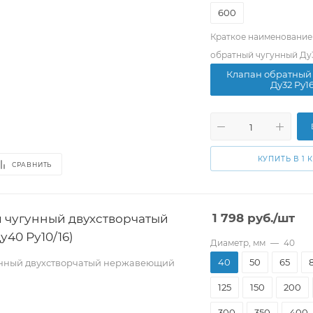
600
Краткое наименование
обратный чугунный Ду3
Клапан обратный
Ду32 Pу1
КУПИТЬ В 1 
СРАВНИТЬ
 чугунный двухстворчатый
1 798
руб.
/шт
40 Ру10/16)
Диаметр, мм
—
40
40
50
65
унный двухстворчатый нержавеющий
125
150
200
300
350
400