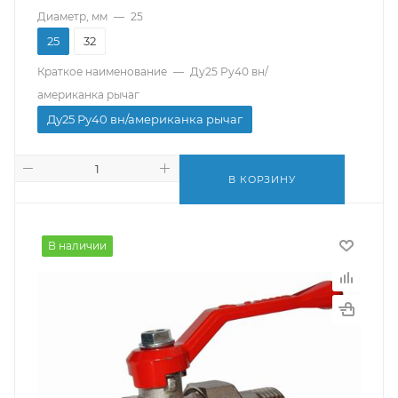
Диаметр, мм
—
25
25
32
Краткое наименование
—
Ду25 Ру40 вн/
американка рычаг
Ду25 Ру40 вн/американка рычаг
В КОРЗИНУ
В наличии