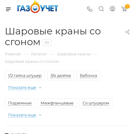
0
Шаровые краны со
сгоном
10
—
—
—
Главная
Каталог
Шаровые краны
Шаровые краны со сгоном
1/2 гайка штуцер
3/4 дюйма
Бабочка
Показать еще
Подземные
Межфланцевые
Со штуцером
Показать еще