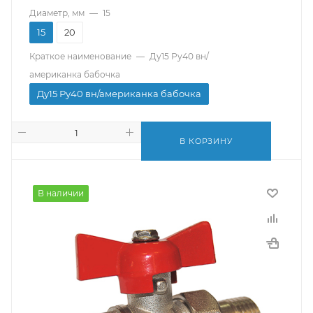
Диаметр, мм
—
15
15
20
Краткое наименование
—
Ду15 Ру40 вн/
американка бабочка
Ду15 Ру40 вн/американка бабочка
В КОРЗИНУ
В наличии