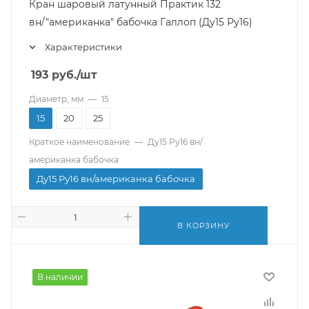
Кран шаровый латунный Практик 132
вн/"американка" бабочка Галлоп (Ду15 Ру16)
Характеристики
193
руб.
/шт
Диаметр, мм
—
15
15
20
25
Краткое наименование
—
Ду15 Ру16 вн/
американка бабочка
Ду15 Ру16 вн/американка бабочка
В КОРЗИНУ
В наличии