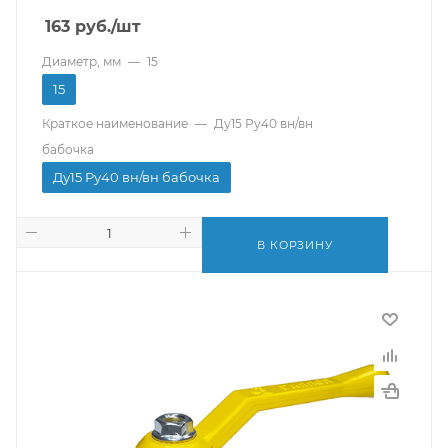
163
руб.
/шт
Диаметр, мм
—
15
15
Краткое наименование
—
Ду15 Ру40 вн/вн
бабочка
Ду15 Ру40 вн/вн бабочка
В КОРЗИНУ