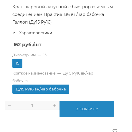
Кран шаровый латунный с быстроразъемным
соединением Практик 136 вн/нар бабочка
Галлоп (Ду15 Ру16)
Характеристики
162
руб.
/шт
Диаметр, мм
—
15
15
Краткое наименование
—
Ду15 Ру16 вн/нар
бабочка
Ду15 Ру16 вн/нар бабочка
В КОРЗИНУ