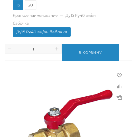
15
20
Краткое наименование
—
Ду15 Ру40 вн/вн
бабочка
Ду15 Ру40 вн/вн бабочка
В КОРЗИНУ