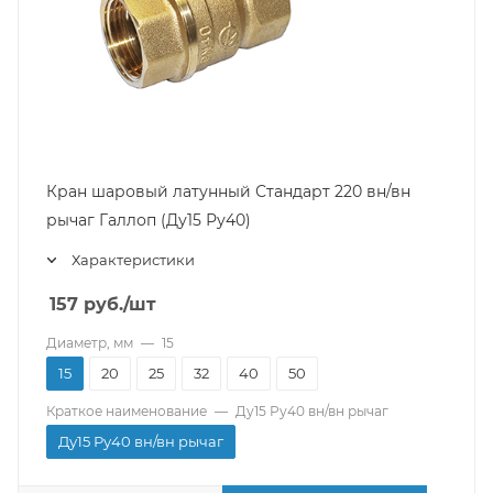
Кран шаровый латунный Стандарт 220 вн/вн
рычаг Галлоп (Ду15 Ру40)
Характеристики
157
руб.
/шт
Диаметр, мм
—
15
15
20
25
32
40
50
Краткое наименование
—
Ду15 Ру40 вн/вн рычаг
Ду15 Ру40 вн/вн рычаг