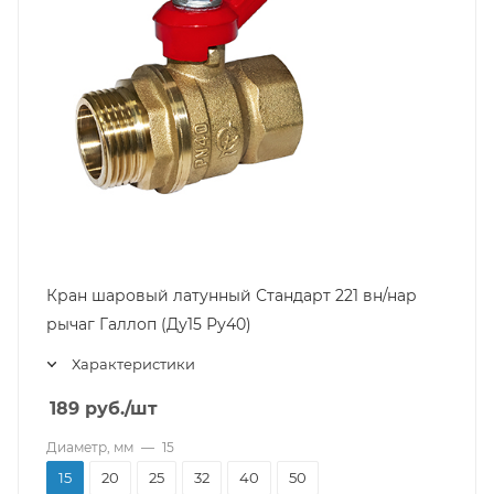
Кран шаровый латунный Стандарт 221 вн/нар
рычаг Галлоп (Ду15 Ру40)
Характеристики
189
руб.
/шт
Диаметр, мм
—
15
15
20
25
32
40
50