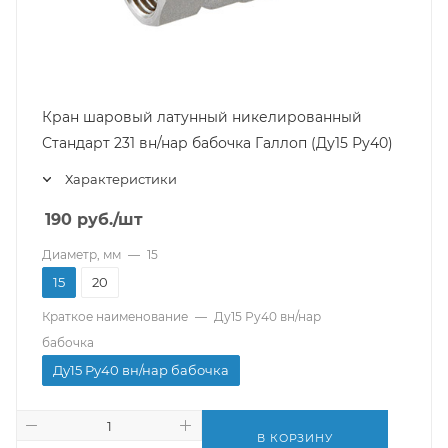
Кран шаровый латунный никелированный
Стандарт 231 вн/нар бабочка Галлоп (Ду15 Ру40)
Характеристики
190
руб.
/шт
Диаметр, мм
—
15
15
20
Краткое наименование
—
Ду15 Ру40 вн/нар
бабочка
Ду15 Ру40 вн/нар бабочка
В КОРЗИНУ