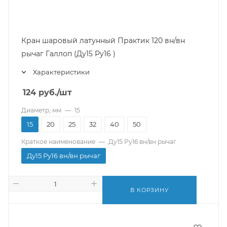
Кран шаровый латунный Практик 120 вн/вн
рычаг Галлоп (Ду15 Ру16 )
Характеристики
124
руб.
/шт
Диаметр, мм
—
15
15
20
25
32
40
50
Краткое наименование
—
Ду15 Ру16 вн/вн рычаг
Ду15 Ру16 вн/вн рычаг
В КОРЗИНУ