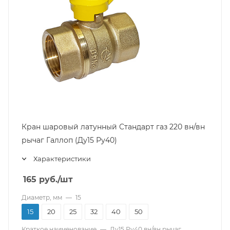
Кран шаровый латунный Стандарт газ 220 вн/вн
рычаг Галлоп (Ду15 Ру40)
Характеристики
165
руб.
/шт
Диаметр, мм
—
15
15
20
25
32
40
50
Краткое наименование
—
Ду15 Ру40 вн/вн рычаг