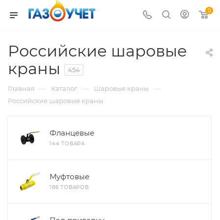
0
Российские шаровые
краны
454
—
—
—
Главная
Каталог
Шаровые краны
Российские шаровые краны
Фланцевые
144 ТОВАРА
Муфтовые
186 ТОВАРОВ