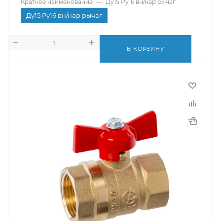
Краткое наименование
—
Ду15 Ру16 вн/нар рычаг
Ду15 Ру16 вн/нар рычаг
В КОРЗИНУ