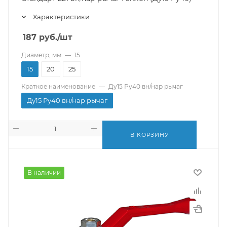
Характеристики
187
руб.
/шт
Диаметр, мм
—
15
15
20
25
Краткое наименование
—
Ду15 Ру40 вн/нар рычаг
Ду15 Ру40 вн/нар рычаг
В КОРЗИНУ
В наличии