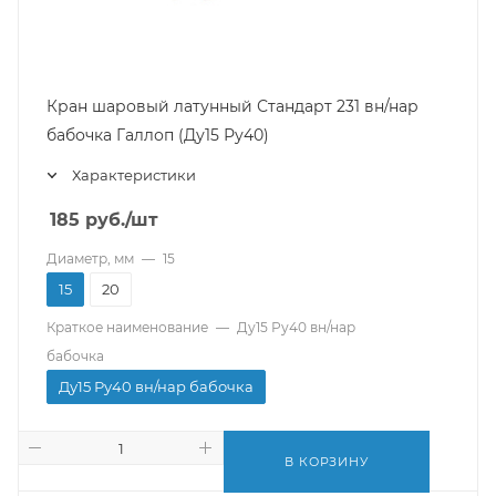
Кран шаровый латунный Стандарт 231 вн/нар
бабочка Галлоп (Ду15 Ру40)
Характеристики
185
руб.
/шт
Диаметр, мм
—
15
15
20
Краткое наименование
—
Ду15 Ру40 вн/нар
бабочка
Ду15 Ру40 вн/нар бабочка
В КОРЗИНУ