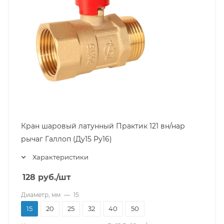
Кран шаровый латунный Практик 121 вн/нар
рычаг Галлоп (Ду15 Ру16)
Характеристики
128
руб.
/шт
Диаметр, мм
—
15
15
20
25
32
40
50