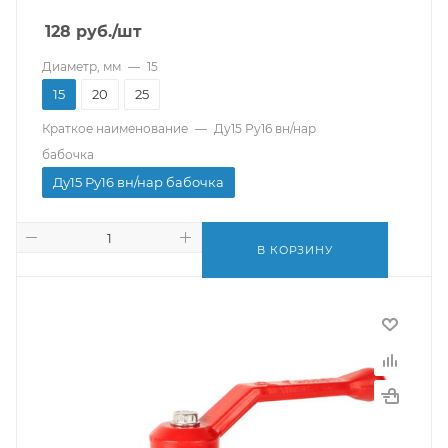
128
руб.
/шт
Диаметр, мм
—
15
15
20
25
Краткое наименование
—
Ду15 Ру16 вн/нар
бабочка
Ду15 Ру16 вн/нар бабочка
В КОРЗИНУ