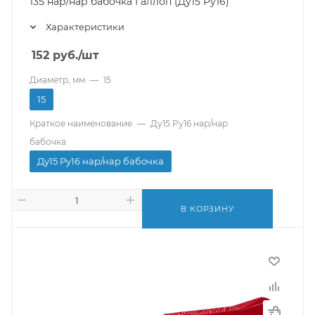
135 нар/нар бабочка Галлоп (Ду15 Ру16)
Характеристики
152
руб.
/шт
Диаметр, мм
—
15
15
Краткое наименование
—
Ду15 Ру16 нар/нар
бабочка
Ду15 Ру16 нар/нар бабочка
В КОРЗИНУ