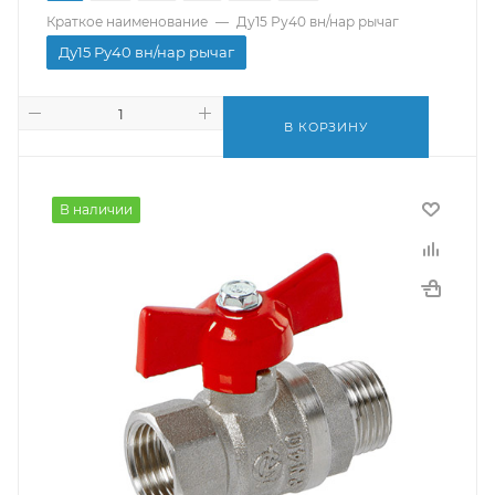
Краткое наименование
—
Ду15 Ру40 вн/нар рычаг
Ду15 Ру40 вн/нар рычаг
В КОРЗИНУ
В наличии