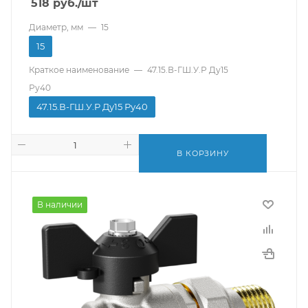
518
руб.
/шт
Диаметр, мм
—
15
15
Краткое наименование
—
47.15.В-ГШ.У.Р Ду15
Ру40
47.15.В-ГШ.У.Р Ду15 Ру40
В КОРЗИНУ
В наличии