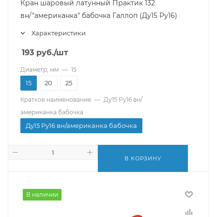
Кран шаровый латунный Практик 132
вн/"американка" бабочка Галлоп (Ду15 Ру16)
Характеристики
193
руб.
/шт
Диаметр, мм
—
15
15
20
25
Краткое наименование
—
Ду15 Ру16 вн/
американка бабочка
Ду15 Ру16 вн/американка бабочка
В КОРЗИНУ
В наличии