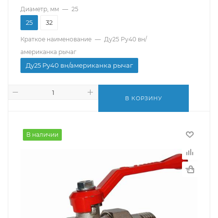
Диаметр, мм
—
25
25
32
Краткое наименование
—
Ду25 Ру40 вн/
американка рычаг
Ду25 Ру40 вн/американка рычаг
В КОРЗИНУ
В наличии