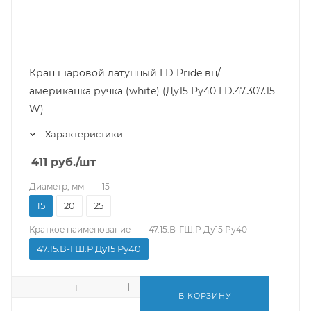
Кран шаровой латунный LD Pride вн/
американка ручка (white) (Ду15 Ру40 LD.47.307.15
W)
Характеристики
411
руб.
/шт
Диаметр, мм
—
15
15
20
25
Краткое наименование
—
47.15.В-ГШ.Р Ду15 Ру40
47.15.В-ГШ.Р Ду15 Ру40
В КОРЗИНУ