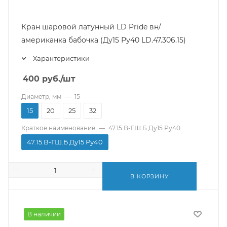
Кран шаровой латунный LD Pride вн/
американка бабочка (Ду15 Ру40 LD.47.306.15)
Характеристики
400
руб.
/шт
Диаметр, мм
—
15
15
20
25
32
Краткое наименование
—
47.15.В-ГШ.Б Ду15 Ру40
47.15.В-ГШ.Б Ду15 Ру40
В КОРЗИНУ
В наличии