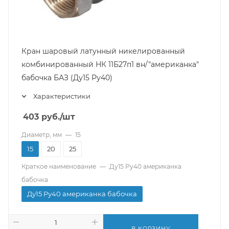
Кран шаровый латунный никелированный
комбинированный НК 11Б27п1 вн/"американка"
бабочка БАЗ (Ду15 Ру40)
Характеристики
403
руб.
/шт
Диаметр, мм
—
15
15
20
25
Краткое наименование
—
Ду15 Ру40 американка
бабочка
Ду15 Ру40 американка бабочка
В КОРЗИНУ