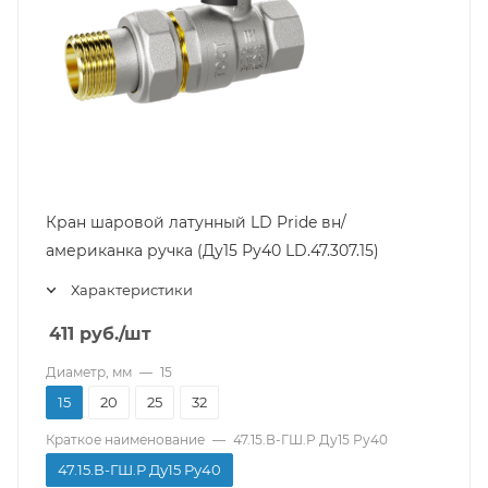
Кран шаровой латунный LD Pride вн/
американка ручка (Ду15 Ру40 LD.47.307.15)
Характеристики
411
руб.
/шт
Диаметр, мм
—
15
15
20
25
32
Краткое наименование
—
47.15.В-ГШ.Р Ду15 Ру40
47.15.В-ГШ.Р Ду15 Ру40