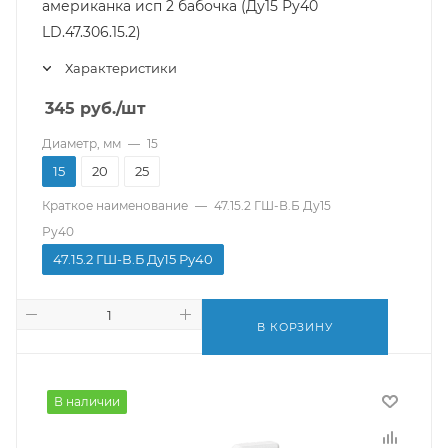
американка исп 2 бабочка (Ду15 Ру40
LD.47.306.15.2)
Характеристики
345
руб.
/шт
Диаметр, мм
—
15
15
20
25
Краткое наименование
—
47.15.2 ГШ-В.Б Ду15
Ру40
47.15.2 ГШ-В.Б Ду15 Ру40
В КОРЗИНУ
В наличии