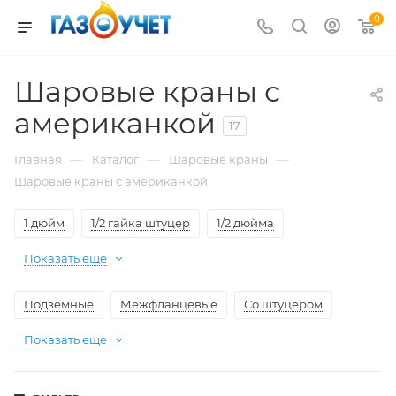
0
Шаровые краны с
американкой
17
—
—
—
Главная
Каталог
Шаровые краны
Шаровые краны с американкой
1 дюйм
1/2 гайка штуцер
1/2 дюйма
Показать еще
Подземные
Межфланцевые
Со штуцером
Показать еще