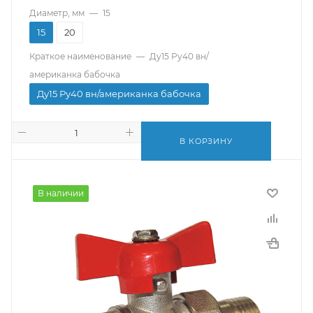
Диаметр, мм
—
15
15
20
Краткое наименование
—
Ду15 Ру40 вн/
американка бабочка
Ду15 Ру40 вн/американка бабочка
В КОРЗИНУ
В наличии