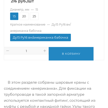
216
руб.
/шт
Диаметр, мм
—
15
15
20
25
Краткое наименование
—
Ду15 Ру16 вн/
американка бабочка
Ду15 Ру16 вн/американка бабочка
В КОРЗИНУ
В этом разделе собраны шаровые краны с
соединением «американка». Для фиксации на
трубопроводе в такой запорной арматуре
используется компактный фитинг, состоящий из
муфты с резьбой и накидной гайки. Узлы такого