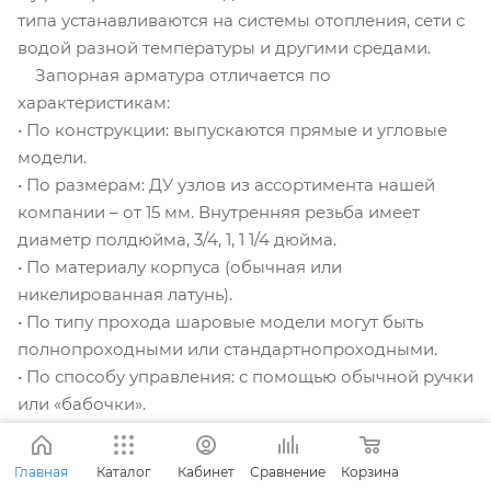
типа устанавливаются на системы отопления, сети с
водой разной температуры и другими средами.
Запорная арматура отличается по
характеристикам:
• По конструкции: выпускаются прямые и угловые
модели.
• По размерам: ДУ узлов из ассортимента нашей
компании – от 15 мм. Внутренняя резьба имеет
диаметр полдюйма, 3/4, 1, 1 1/4 дюйма.
• По материалу корпуса (обычная или
никелированная латунь).
• По типу прохода шаровые модели могут быть
полнопроходными или стандартнопроходными.
• По способу управления: с помощью обычной ручки
или «бабочки».
Перед покупкой также необходимо проверить
диапазоны температур рабочей и окружающей
Главная
Каталог
Кабинет
Сравнение
Корзина
среды, на которые рассчитана модель. На нашем