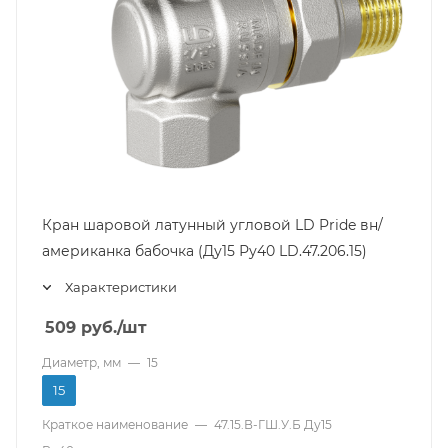
Кран шаровой латунный угловой LD Pride вн/
американка бабочка (Ду15 Ру40 LD.47.206.15)
Характеристики
509
руб.
/шт
Диаметр, мм
—
15
15
Краткое наименование
—
47.15.В-ГШ.У.Б Ду15