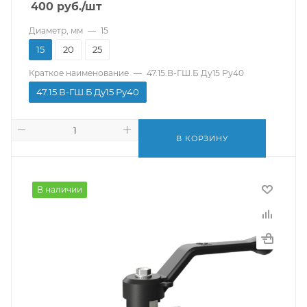
400
руб.
/шт
Диаметр, мм
—
15
15
20
25
Краткое наименование
—
47.15.В-ГШ.Б Ду15 Ру40
47.15.В-ГШ.Б Ду15 Ру40
В КОРЗИНУ
В наличии