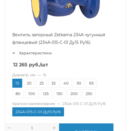
Вентиль запорный Zetkama 234A чугунный
фланцевый (234A-015-C-01 Ду15 Ру16)
Характеристики
12 265
руб.
/шт
Диаметр, мм
—
15
15
20
25
32
40
50
65
80
100
125
150
200
250
Краткое наименование
—
234A-015-C-01 Ду15 Ру16
234A-015-C-01 Ду15 Ру16