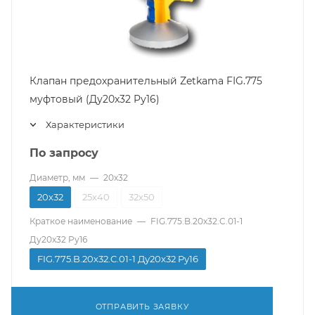
Клапан предохранительный Zetkama FIG.775
муфтовый (Ду20х32 Pу16)
Характеристики
По запросу
Диаметр, мм
—
20х32
20х32
25х40
32х50
Краткое наименование
—
FIG.775.B.20х32.C.01-1
Ду20x32 Pу16
FIG.775.B.20х32.C.01-1 Ду20x32 Pу16
ОТПРАВИТЬ ЗАЯВКУ