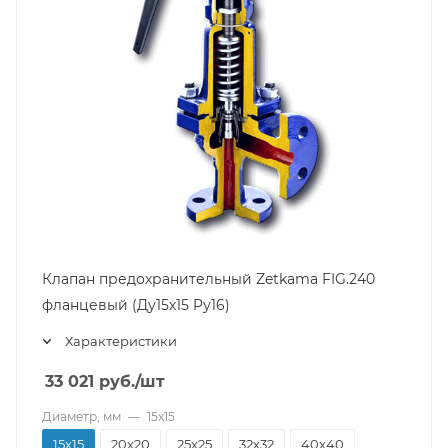
Клапан предохранительный Zetkama FIG.240
фланцевый (Ду15х15 Pу16)
Характеристики
33 021
руб.
/шт
Диаметр, мм
—
15х15
15х15
20х20
25х25
32х32
40х40