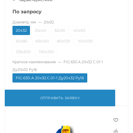
По запросу
Диаметр, мм
—
20х32
20х32
25х40
32х50
40х65
50х80
65х100
80х125
100х150
125х200
150х250
Краткое наименование
—
FIG.630.А.20х32.C.01-1
Ду20x32 Pу16
FIG.630.А.20х32.C.01-1 Ду20x32 Pу16
ОТПРАВИТЬ ЗАЯВКУ