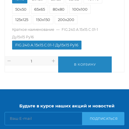
50х50
65х65
80х80
100х100
125х125
150х150
200х200
Краткое наименование
—
FIG.240.А.15х15.C.01-1
Ду15х15 Pу16
FIG.240.А.15х15.C.01-1 Ду15х15 Pу16
В КОРЗИНУ
Будьте в курсе наших акций и новостей
ПОДПИСАТЬСЯ