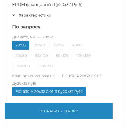
EPDM фланцевый (Ду20х32 Pу16)
Характеристики
По запросу
Диаметр, мм
—
20х32
20х32
25х40
32х50
40х65
50х80
65х100
80х125
100х150
125х200
150х250
Краткое наименование
—
FIG.630.А.20х32.C.01-3
Ду20x32 Pу16
FIG.630.А.20х32.C.01-3 Ду20x32 Pу16
ОТПРАВИТЬ ЗАЯВКУ