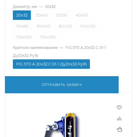
Диаметр, мм
—
20х32
20х32
25х40
32х50
40х65
50х80
65х100
80х125
100х150
125х200
150х250
Краткое наименование
—
FIG.570.А.20х32.C.01-1
Ду20х32 Pу16
FIG.570.А.20х32.C.01-1 Ду20х32 Pу16
ОТПРАВИТЬ ЗАЯВКУ