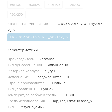
65х100
80х125
100х150
125х200
150х250
Краткое наименование
—
FIG.630.А.20х32.C.01-1 Ду20x32
Pу16
FIG.630.А.20х32.C.01-1 Ду20x32 Pу16
Характеристики
Производитель
—
Zetkama
Тип присоединения
—
Фланцевый
Материал корпуса
—
Чугун
Исполнение
—
Предохранительный
Страна производитель
—
Польша
Тип управления
—
Ручной
Температура рабочей среды
—
-10...300С
Среда использования
—
Пар, Газ, Сжатый воздух
Тип
—
Регулируемый