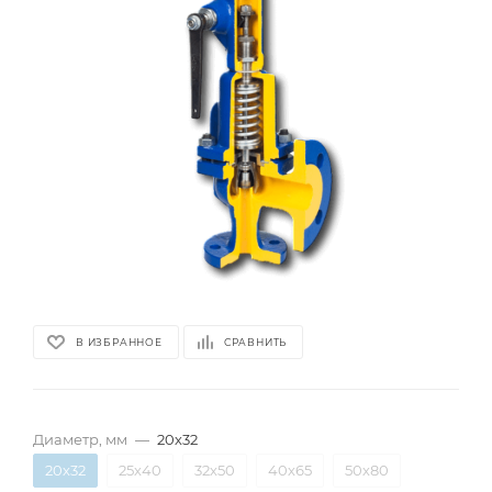
В ИЗБРАННОЕ
СРАВНИТЬ
Диаметр, мм
—
20х32
20х32
25х40
32х50
40х65
50х80