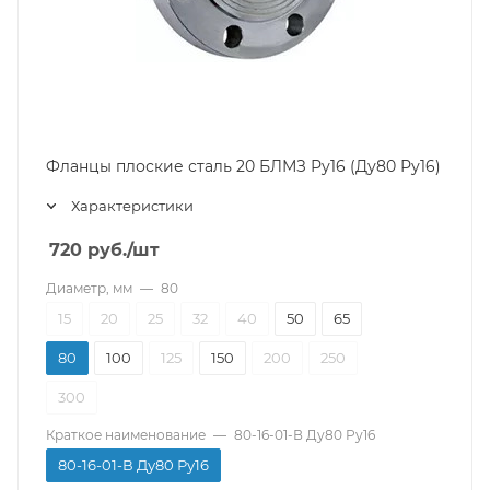
Фланцы плоские сталь 20 БЛМЗ Ру16 (Ду80 Ру16)
Характеристики
720
руб.
/шт
Диаметр, мм
—
80
15
20
25
32
40
50
65
80
100
125
150
200
250
300
Краткое наименование
—
80-16-01-В Ду80 Ру16
80-16-01-В Ду80 Ру16