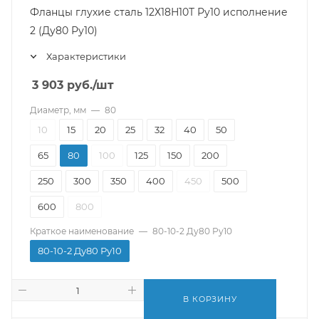
Фланцы глухие сталь 12Х18Н10Т Ру10 исполнение
2 (Ду80 Ру10)
Характеристики
3 903
руб.
/шт
Диаметр, мм
—
80
10
15
20
25
32
40
50
65
80
100
125
150
200
250
300
350
400
450
500
600
800
Краткое наименование
—
80-10-2 Ду80 Ру10
80-10-2 Ду80 Ру10
В КОРЗИНУ