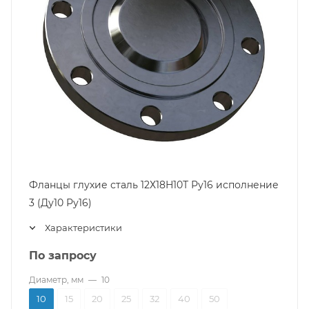
Фланцы глухие сталь 12Х18Н10Т Ру16 исполнение
3 (Ду10 Ру16)
Характеристики
По запросу
Диаметр, мм
—
10
10
15
20
25
32
40
50