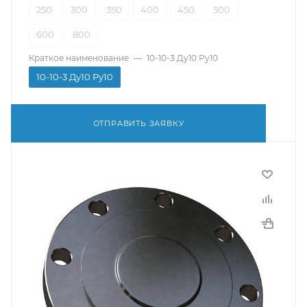
250
300
350
400
450
500
600
800
Краткое наименование
—
10-10-3 Ду10 Ру10
10-10-3 Ду10 Ру10
ОТПРАВИТЬ ЗАЯВКУ