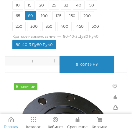
10
15
20
25
32
40
50
65
80
100
125
150
200
250
300
350
400
450
500
Краткое наименование
—
80-40-3 Ду80 Ру40
80-40-3 Ду80 Ру40
В КОРЗИНУ
В наличии
Главная
Каталог
Кабинет
Сравнение
Корзина