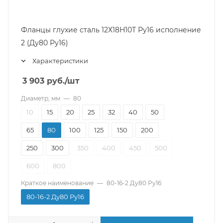
Фланцы глухие сталь 12Х18Н10Т Ру16 исполнение
2 (Ду80 Ру16)
Характеристики
3 903
руб.
/шт
Диаметр, мм
—
80
10
15
20
25
32
40
50
65
80
100
125
150
200
250
300
350
400
450
500
600
800
Краткое наименование
—
80-16-2 Ду80 Ру16
80-16-2 Ду80 Ру16