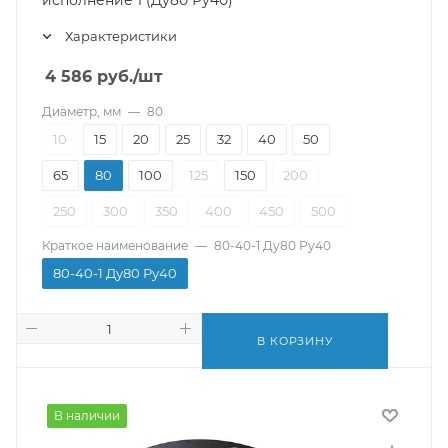
исполнение 1 (Ду80 Ру40)
Характеристики
4 586
руб.
/шт
Диаметр, мм
—
80
10
15
20
25
32
40
50
65
80
100
125
150
200
250
300
350
400
450
500
Краткое наименование
—
80-40-1 Ду80 Ру40
80-40-1 Ду80 Ру40
В КОРЗИНУ
В наличии