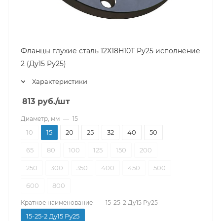
Фланцы глухие сталь 12Х18Н10Т Ру25 исполнение
2 (Ду15 Ру25)
Характеристики
813
руб.
/шт
Диаметр, мм
—
15
10
15
20
25
32
40
50
65
80
100
125
150
200
250
300
350
400
450
500
600
800
Краткое наименование
—
15-25-2 Ду15 Ру25
15-25-2 Ду15 Ру25