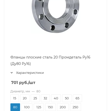
Фланцы плоские сталь 20 Промдеталь Ру16
(Ду80 Ру16)
Характеристики
701
руб.
/шт
Диаметр, мм
—
80
15
20
25
32
40
50
65
80
100
125
150
200
250