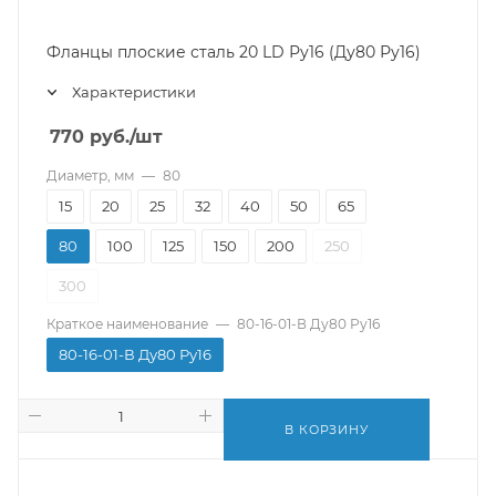
Фланцы плоские сталь 20 LD Ру16 (Ду80 Ру16)
Характеристики
770
руб.
/шт
Диаметр, мм
—
80
15
20
25
32
40
50
65
80
100
125
150
200
250
300
Краткое наименование
—
80-16-01-В Ду80 Ру16
80-16-01-В Ду80 Ру16
В КОРЗИНУ