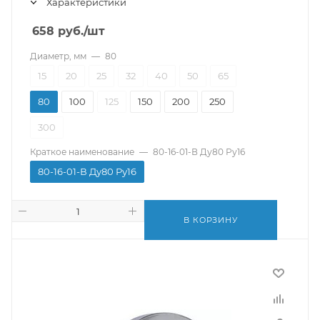
Характеристики
658
руб.
/шт
Диаметр, мм
—
80
15
20
25
32
40
50
65
80
100
125
150
200
250
300
Краткое наименование
—
80-16-01-В Ду80 Ру16
80-16-01-В Ду80 Ру16
В КОРЗИНУ