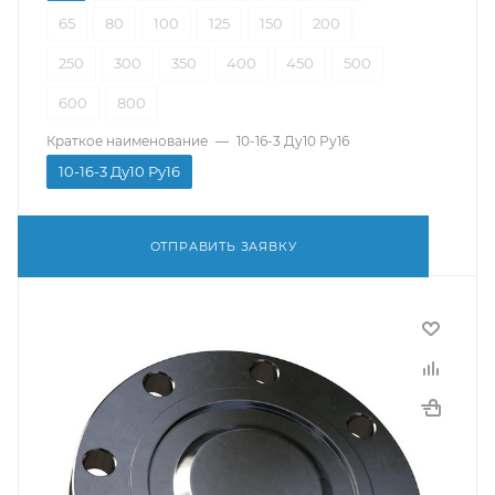
65
80
100
125
150
200
250
300
350
400
450
500
600
800
Краткое наименование
—
10-16-3 Ду10 Ру16
10-16-3 Ду10 Ру16
ОТПРАВИТЬ ЗАЯВКУ