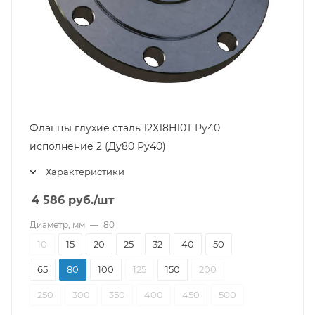
Фланцы глухие сталь 12Х18Н10Т Ру40
исполнение 2 (Ду80 Ру40)
Характеристики
4 586
руб.
/шт
Диаметр, мм
—
80
10
15
20
25
32
40
50
65
80
100
125
150
200
250
300
350
400
450
500