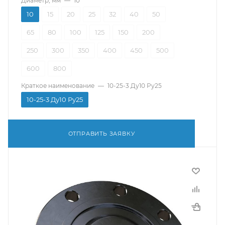
Диаметр, мм
—
10
10
15
20
25
32
40
50
65
80
100
125
150
200
250
300
350
400
450
500
600
800
Краткое наименование
—
10-25-3 Ду10 Ру25
10-25-3 Ду10 Ру25
ОТПРАВИТЬ ЗАЯВКУ