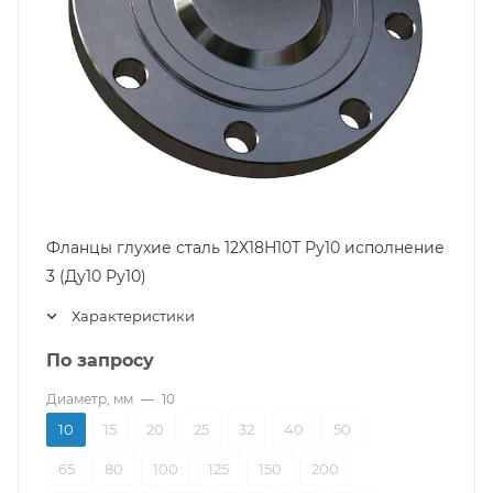
Фланцы глухие сталь 12Х18Н10Т Ру10 исполнение
3 (Ду10 Ру10)
Характеристики
По запросу
Диаметр, мм
—
10
10
15
20
25
32
40
50
65
80
100
125
150
200