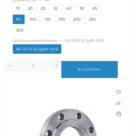
15
20
25
32
40
50
65
80
100
125
150
200
250
300
Краткое наименование
—
80-16-01-В Ду80 Ру16
80-16-01-В Ду80 Ру16
В КОРЗИНУ