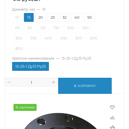
Диаметр, мм
—
15
10
15
20
25
32
40
50
65
80
125
150
200
250
300
350
400
450
500
600
800
Краткое наименование
—
15-25-1 Ду15 Ру25
15-25-1 Ду15 Ру25
В КОРЗИНУ
В наличии