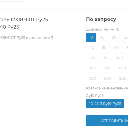
аль 12Х18Н10Т Ру25
По запросу
10 Ру25)
Диаметр, мм
—
10
10
15
20
2
2Х18Н10Т Ру25 исполнение 3
40
50
65
125
150
200
300
350
400
500
600
800
Краткое наименование
Ду10 Ру25
10-25-3 Ду10 Ру25
ОТПРАВИТЬ З