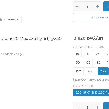
КУПИТЬ В 1 
СРАВНИТЬ
таль 20 Medexe Ру16 (Ду250
3 820
руб.
/шт
Диаметр, мм
—
250
15
20
25
3
20 Medexe Ру16
50
65
80
150
200
250
Краткое наименование
В Ду250 Ру16
250-16-01-В Ду250 Р