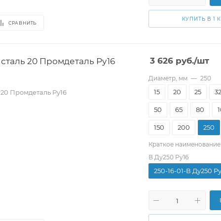
КУПИТЬ В 1 
СРАВНИТЬ
сталь 20 Промдеталь Ру16
3 626
руб.
/шт
Диаметр, мм
—
250
15
20
25
3
 20 Промдеталь Ру16
50
65
80
150
200
250
Краткое наименование
В Ду250 Ру16
250-16-01-В Ду250 Р