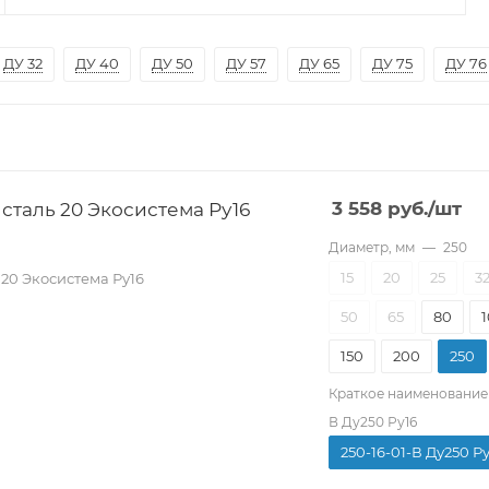
ДУ 32
ДУ 40
ДУ 50
ДУ 57
ДУ 65
ДУ 75
ДУ 76
сталь 20 Экосистема Ру16
3 558
руб.
/шт
Диаметр, мм
—
250
15
20
25
3
20 Экосистема Ру16
50
65
80
150
200
250
Краткое наименование
В Ду250 Ру16
250-16-01-В Ду250 Р