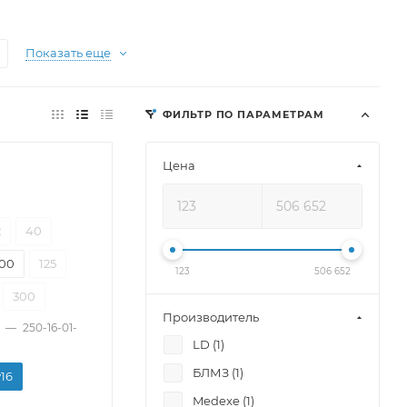
Показать еще
ФИЛЬТР ПО ПАРАМЕТРАМ
Цена
2
40
100
125
123
506 652
300
Производитель
—
250-16-01-
LD (
1
)
БЛМЗ (
1
)
у16
Medexe (
1
)