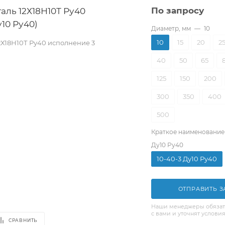
аль 12Х18Н10Т Ру40
По запросу
10 Ру40)
Диаметр, мм
—
10
10
15
20
2
2Х18Н10Т Ру40 исполнение 3
40
50
65
125
150
200
300
350
400
500
Краткое наименование
Ду10 Ру40
10-40-3 Ду10 Ру40
ОТПРАВИТЬ З
Наши менеджеры обязат
с вами и уточнят условия
СРАВНИТЬ