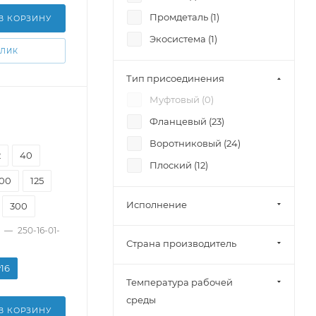
Промдеталь (
1
)
В КОРЗИНУ
Экосистема (
1
)
КЛИК
Тип присоединения
Муфтовый (
0
)
Фланцевый (
23
)
Воротниковый (
24
)
2
40
Плоский (
12
)
100
125
Исполнение
300
—
250-16-01-
Страна производитель
у16
Температура рабочей
среды
В КОРЗИНУ