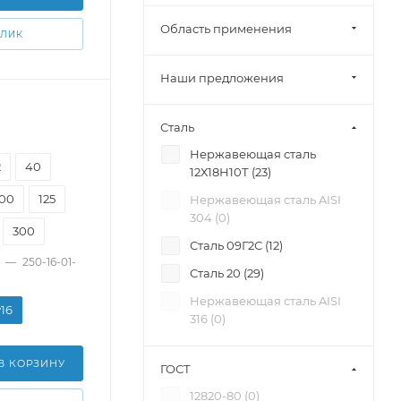
Область применения
КЛИК
Наши предложения
Сталь
Нержавеющая сталь
2
40
12Х18Н10Т (
23
)
100
125
Нержавеющая сталь AISI
304 (
0
)
300
Сталь 09Г2С (
12
)
—
250-16-01-
Сталь 20 (
29
)
Нержавеющая сталь AISI
у16
316 (
0
)
В КОРЗИНУ
ГОСТ
12820-80 (
0
)