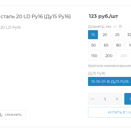
таль 20 LD Ру16 (Ду15 Ру16)
123
руб.
/шт
Диаметр, мм
—
15
20 LD Ру16
15
20
25
3
50
65
80
150
200
250
Краткое наименование
Ду15 Ру16
15-16-01-В Ду15 Ру16
КУПИТЬ В 1 
СРАВНИТЬ