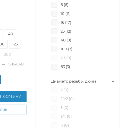
6 (
6
)
125 (
65
)
10 (
11
)
150 (
63
)
16 (
17
)
200 (
63
)
25 (
12
)
2
40
250 (
64
)
40 (
9
)
300 (
63
)
100
125
100 (
3
)
350 (
60
)
300
2,5 (
0
)
400 (
58
)
—
15-16-01-В
63 (
3
)
450 (
36
)
160 (
3
)
500 (
53
)
Диаметр резьбы, дюйм
600 (
48
)
2 (
0
)
700 (
30
)
В КОРЗИНУ
2 1/2 (
0
)
800 (
49
)
3 (
0
)
КЛИК
900 (
27
)
3/4 (
0
)
1000 (
31
)
4 (
0
)