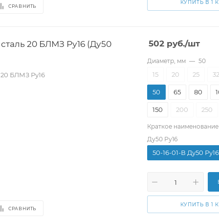
КУПИТЬ В 1 
СРАВНИТЬ
сталь 20 БЛМЗ Ру16 (Ду50
502
руб.
/шт
Диаметр, мм
—
50
15
20
25
3
 20 БЛМЗ Ру16
50
65
80
150
200
250
Краткое наименование
Ду50 Ру16
50-16-01-В Ду50 Ру16
КУПИТЬ В 1 
СРАВНИТЬ