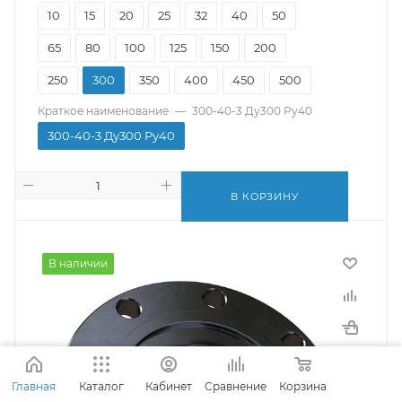
10
15
20
25
32
40
50
65
80
100
125
150
200
250
300
350
400
450
500
Краткое наименование
—
300-40-3 Ду300 Ру40
300-40-3 Ду300 Ру40
В КОРЗИНУ
В наличии
Главная
Каталог
Кабинет
Сравнение
Корзина