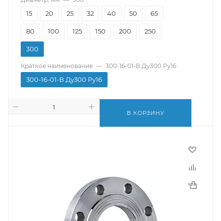
15
20
25
32
40
50
65
80
100
125
150
200
250
300
Краткое наименование
—
300-16-01-В Ду300 Ру16
300-16-01-В Ду300 Ру16
В КОРЗИНУ