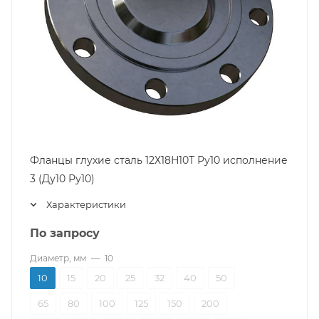
Фланцы глухие сталь 12Х18Н10Т Ру10 исполнение
3 (Ду10 Ру10)
Характеристики
По запросу
Диаметр, мм
—
10
10
15
20
25
32
40
50
65
80
100
125
150
200