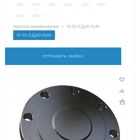
250
300
350
400
450
500
600
800
Краткое наименование
—
10-10-3 Ду10 Ру10
10-10-3 Ду10 Ру10
ОТПРАВИТЬ ЗАЯВКУ