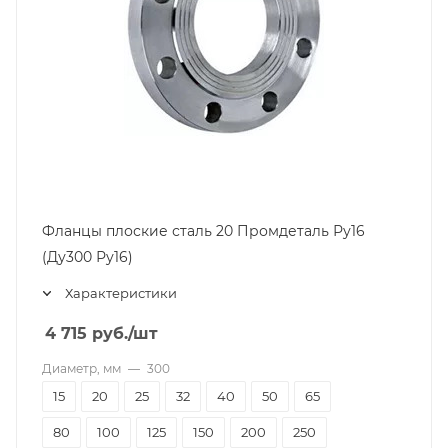
Фланцы плоские сталь 20 Промдеталь Ру16
(Ду300 Ру16)
Характеристики
4 715
руб.
/шт
Диаметр, мм
—
300
15
20
25
32
40
50
65
80
100
125
150
200
250