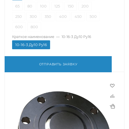
65
80
100
125
150
200
250
300
350
400
450
500
600
800
Краткое наименование
—
10-16-3 Ду10 Ру16
10-16-3 Ду10 Ру16
ОТПРАВИТЬ ЗАЯВКУ