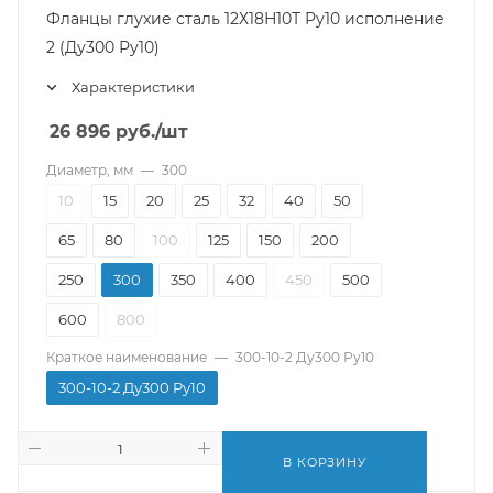
Фланцы глухие сталь 12Х18Н10Т Ру10 исполнение
2 (Ду300 Ру10)
Характеристики
26 896
руб.
/шт
Диаметр, мм
—
300
10
15
20
25
32
40
50
65
80
100
125
150
200
250
300
350
400
450
500
600
800
Краткое наименование
—
300-10-2 Ду300 Ру10
300-10-2 Ду300 Ру10
В КОРЗИНУ