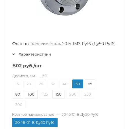
Фланцы плоские сталь 20 БЛМЗ Ру16 (Ду50 Ру16)
Характеристики
502
руб.
/шт
Диаметр, мм
—
50
15
20
25
32
40
50
65
80
100
125
150
200
250
300
Краткое наименование
—
50-16-01-В Ду50 Ру16
50-16-01-В Ду50 Ру16