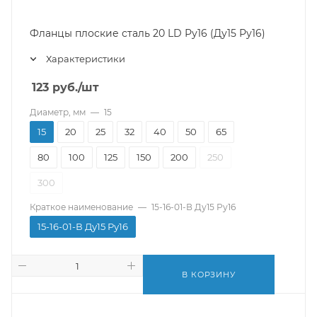
Фланцы плоские сталь 20 LD Ру16 (Ду15 Ру16)
Характеристики
123
руб.
/шт
Диаметр, мм
—
15
15
20
25
32
40
50
65
80
100
125
150
200
250
300
Краткое наименование
—
15-16-01-В Ду15 Ру16
15-16-01-В Ду15 Ру16
В КОРЗИНУ