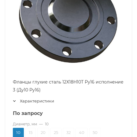
Фланцы глухие сталь 12Х18Н10Т Ру16 исполнение
3 (Ду10 Ру16)
Характеристики
По запросу
Диаметр, мм
—
10
10
15
20
25
32
40
50