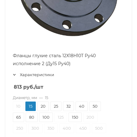
Фланцы глухие сталь 12Х18Н10Т Ру40
исполнение 2 (Ду15 Ру40)
Характеристики
813
руб.
/шт
Диаметр, мм
—
15
10
15
20
25
32
40
50
65
80
100
125
150
200
250
300
350
400
450
500