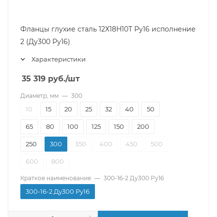
Фланцы глухие сталь 12Х18Н10Т Ру16 исполнение
2 (Ду300 Ру16)
Характеристики
35 319
руб.
/шт
Диаметр, мм
—
300
10
15
20
25
32
40
50
65
80
100
125
150
200
250
300
350
400
450
500
600
800
Краткое наименование
—
300-16-2 Ду300 Ру16
300-16-2 Ду300 Ру16