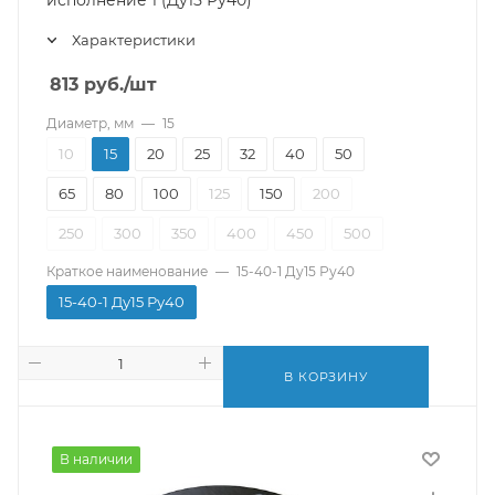
исполнение 1 (Ду15 Ру40)
Характеристики
813
руб.
/шт
Диаметр, мм
—
15
10
15
20
25
32
40
50
65
80
100
125
150
200
250
300
350
400
450
500
Краткое наименование
—
15-40-1 Ду15 Ру40
15-40-1 Ду15 Ру40
В КОРЗИНУ
В наличии