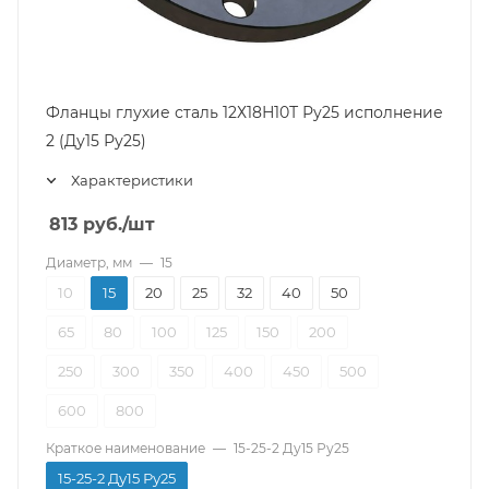
Фланцы глухие сталь 12Х18Н10Т Ру25 исполнение
2 (Ду15 Ру25)
Характеристики
813
руб.
/шт
Диаметр, мм
—
15
10
15
20
25
32
40
50
65
80
100
125
150
200
250
300
350
400
450
500
600
800
Краткое наименование
—
15-25-2 Ду15 Ру25
15-25-2 Ду15 Ру25