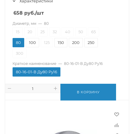
Характеристики
658
руб.
/шт
Диаметр, мм
—
80
15
20
25
32
40
50
65
80
100
125
150
200
250
300
Краткое наименование
—
80-16-01-В Ду80 Ру16
80-16-01-В Ду80 Ру16
В КОРЗИНУ