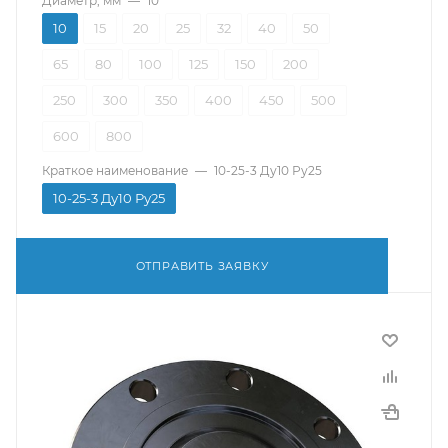
Диаметр, мм
—
10
10
15
20
25
32
40
50
65
80
100
125
150
200
250
300
350
400
450
500
600
800
Краткое наименование
—
10-25-3 Ду10 Ру25
10-25-3 Ду10 Ру25
ОТПРАВИТЬ ЗАЯВКУ