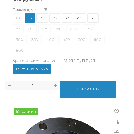
Диаметр, мм
—
15
10
15
20
25
32
40
50
65
80
125
150
200
250
300
350
400
450
500
600
800
Краткое наименование
—
15-25-1 Ду15 Ру25
15-25-1 Ду15 Ру25
В КОРЗИНУ
В наличии