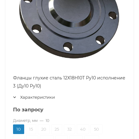
Фланцы глухие сталь 12Х18Н10Т Ру10 исполнение
3 (Ду10 Ру10)
Характеристики
По запросу
Диаметр, мм
—
10
10
15
20
25
32
40
50