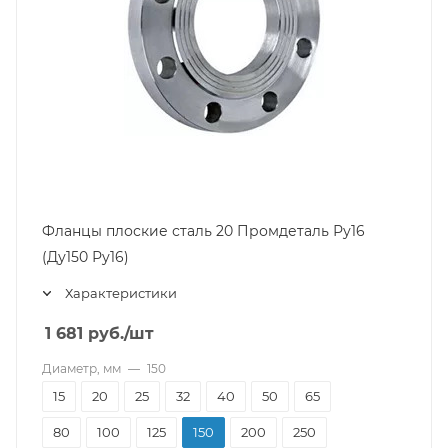
Фланцы плоские сталь 20 Промдеталь Ру16
(Ду150 Ру16)
Характеристики
1 681
руб.
/шт
Диаметр, мм
—
150
15
20
25
32
40
50
65
80
100
125
150
200
250