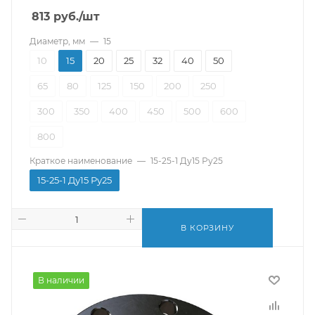
813
руб.
/шт
Диаметр, мм
—
15
10
15
20
25
32
40
50
65
80
125
150
200
250
300
350
400
450
500
600
800
Краткое наименование
—
15-25-1 Ду15 Ру25
15-25-1 Ду15 Ру25
В КОРЗИНУ
В наличии