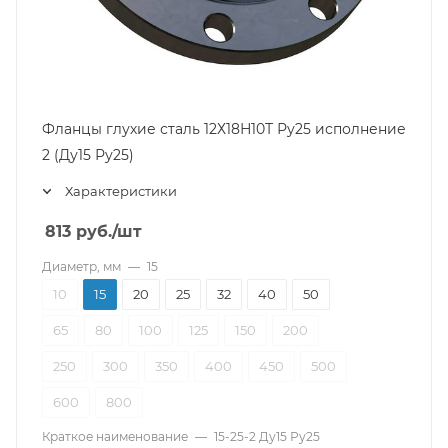
Фланцы глухие сталь 12Х18Н10Т Ру25 исполнение
2 (Ду15 Ру25)
Характеристики
813
руб.
/шт
Диаметр, мм
—
15
10
15
20
25
32
40
50
65
80
100
125
150
200
250
300
350
400
450
500
600
800
Краткое наименование
—
15-25-2 Ду15 Ру25