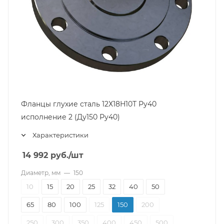
Фланцы глухие сталь 12Х18Н10Т Ру40
исполнение 2 (Ду150 Ру40)
Характеристики
14 992
руб.
/шт
Диаметр, мм
—
150
10
15
20
25
32
40
50
65
80
100
125
150
200
250
300
350
400
450
500