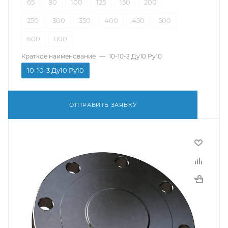
65
80
100
125
150
200
250
300
350
400
450
500
600
800
Краткое наименование
—
10-10-3 Ду10 Ру10
10-10-3 Ду10 Ру10
ОТПРАВИТЬ ЗАЯВКУ