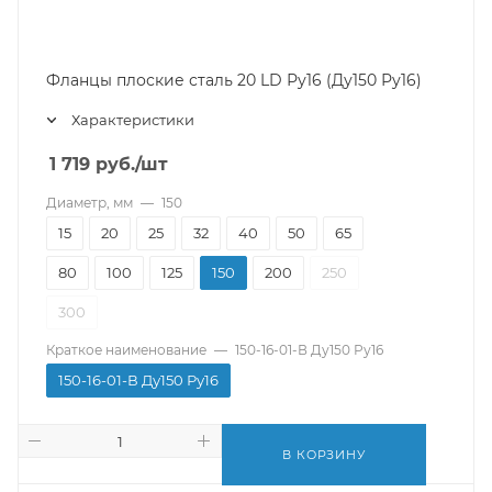
Фланцы плоские сталь 20 LD Ру16 (Ду150 Ру16)
Характеристики
1 719
руб.
/шт
Диаметр, мм
—
150
15
20
25
32
40
50
65
80
100
125
150
200
250
300
Краткое наименование
—
150-16-01-В Ду150 Ру16
150-16-01-В Ду150 Ру16
В КОРЗИНУ