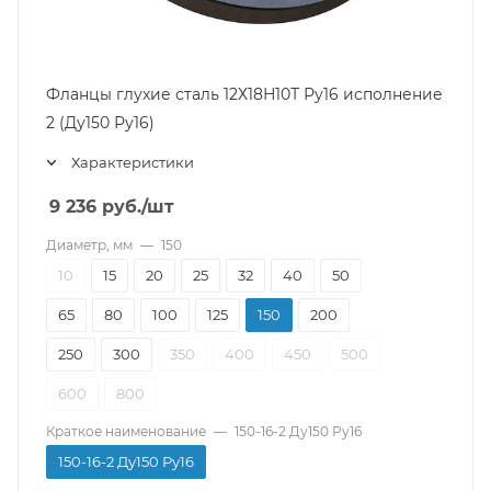
Фланцы глухие сталь 12Х18Н10Т Ру16 исполнение
2 (Ду150 Ру16)
Характеристики
9 236
руб.
/шт
Диаметр, мм
—
150
10
15
20
25
32
40
50
65
80
100
125
150
200
250
300
350
400
450
500
600
800
Краткое наименование
—
150-16-2 Ду150 Ру16
150-16-2 Ду150 Ру16