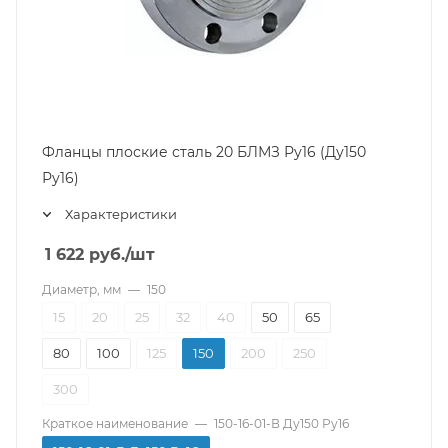
Фланцы плоские сталь 20 БЛМЗ Ру16 (Ду150
Ру16)
Характеристики
1 622
руб.
/шт
Диаметр, мм
—
150
15
20
25
32
40
50
65
80
100
125
150
200
250
300
Краткое наименование
—
150-16-01-В Ду150 Ру16