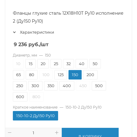
Фланцы глухие сталь 12Х18Н10Т Ру10 исполнение
2 (Ду150 Ру10)
Характеристики
9 236
руб.
/шт
Диаметр, мм
—
150
10
15
20
25
32
40
50
65
80
100
125
150
200
250
300
350
400
450
500
600
800
Краткое наименование
—
150-10-2 Ду150 Ру10
150-10-2 Ду150 Ру10
В КОРЗИНУ