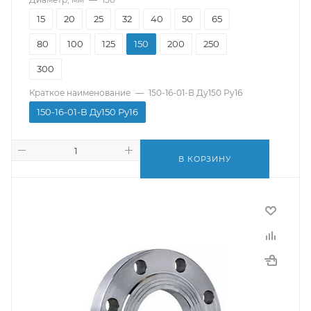
15
20
25
32
40
50
65
80
100
125
150
200
250
300
Краткое наименование
—
150-16-01-В Ду150 Ру16
150-16-01-В Ду150 Ру16
В КОРЗИНУ