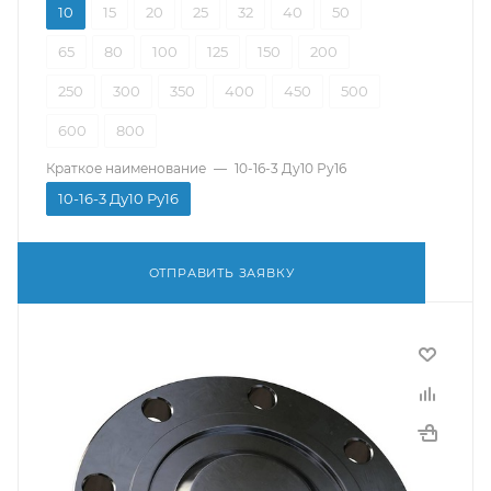
10
15
20
25
32
40
50
65
80
100
125
150
200
250
300
350
400
450
500
600
800
Краткое наименование
—
10-16-3 Ду10 Ру16
10-16-3 Ду10 Ру16
ОТПРАВИТЬ ЗАЯВКУ