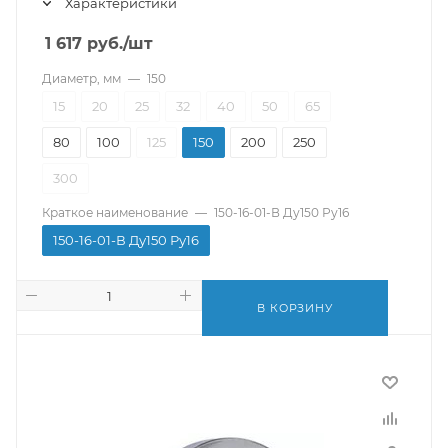
Характеристики
1 617
руб.
/шт
Диаметр, мм
—
150
15
20
25
32
40
50
65
80
100
125
150
200
250
300
Краткое наименование
—
150-16-01-В Ду150 Ру16
150-16-01-В Ду150 Ру16
В КОРЗИНУ