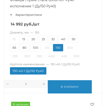
Фланцы глухие сталь 12Х18Н10Т Ру40
исполнение 1 (Ду150 Ру40)
Характеристики
14 992
руб.
/шт
Диаметр, мм
—
150
10
15
20
25
32
40
50
65
80
100
125
150
200
250
300
350
400
450
500
Краткое наименование
—
150-40-1 Ду150 Ру40
150-40-1 Ду150 Ру40
В КОРЗИНУ
В наличии