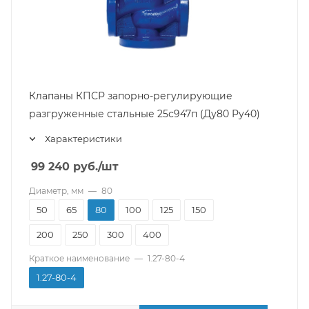
Клапаны КПСР запорно-регулирующие
разгруженные стальные 25с947п (Ду80 Ру40)
Характеристики
99 240
руб.
/шт
Диаметр, мм
—
80
50
65
80
100
125
150
200
250
300
400
Краткое наименование
—
1.27-80-4
1.27-80-4