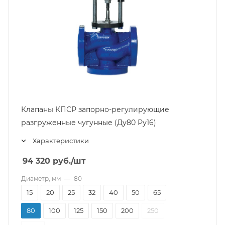
Клапаны КПСР запорно-регулирующие
разгруженные чугунные (Ду80 Ру16)
Характеристики
94 320
руб.
/шт
Диаметр, мм
—
80
15
20
25
32
40
50
65
80
100
125
150
200
250