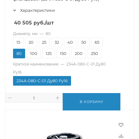
Характеристики
40 505
руб.
/шт
Диаметр, мм
—
80
15
20
25
32
40
50
65
80
100
125
150
200
250
Краткое наименование
—
234A-080-C-01 Ду80
Ру16
234A-080-C-01 Ду80 Ру16
В КОРЗИНУ