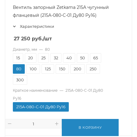
Вентиль запорный Zetkama 215A чугунный
фланцевый (215A-080-C-01 Ду80 Ру16)
Характеристики
27 250
руб.
/шт
Диаметр, мм
—
80
15
20
25
32
40
50
65
80
100
125
150
200
250
300
Краткое наименование
—
215A-080-C-01 Ду80
Ру16
215A-080-C-01 Ду80 Ру16
В КОРЗИНУ