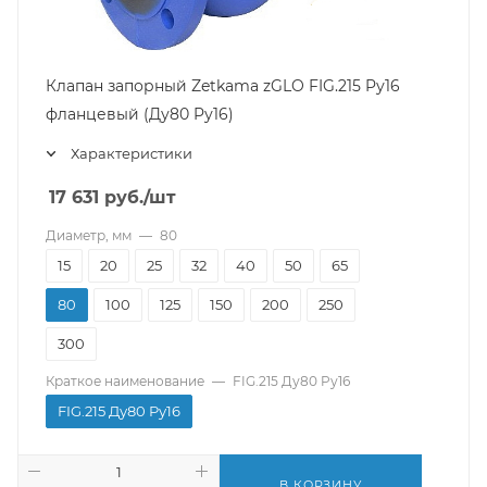
Клапан запорный Zetkama zGLO FIG.215 Pу16
фланцевый (Ду80 Pу16)
Характеристики
17 631
руб.
/шт
Диаметр, мм
—
80
15
20
25
32
40
50
65
80
100
125
150
200
250
300
Краткое наименование
—
FIG.215 Ду80 Pу16
FIG.215 Ду80 Pу16
В КОРЗИНУ