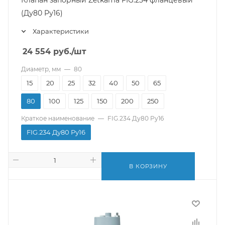
Клапан запорный Zetkama FIG.234 фланцевый
(Ду80 Pу16)
Характеристики
24 554
руб.
/шт
Диаметр, мм
—
80
15
20
25
32
40
50
65
80
100
125
150
200
250
Краткое наименование
—
FIG.234 Ду80 Pу16
FIG.234 Ду80 Pу16
В КОРЗИНУ