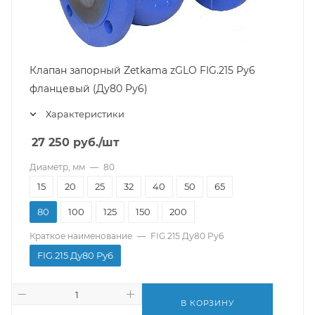
Клапан запорный Zetkama zGLO FIG.215 Pу6
фланцевый (Ду80 Pу6)
Характеристики
27 250
руб.
/шт
Диаметр, мм
—
80
15
20
25
32
40
50
65
80
100
125
150
200
Краткое наименование
—
FIG.215 Ду80 Pу6
FIG.215 Ду80 Pу6
В КОРЗИНУ