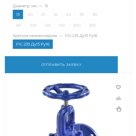
Диаметр, мм
—
15
15
20
25
32
40
50
65
80
100
125
150
200
250
Краткое наименование
—
FIG.235 Ду15 Pу16
FIG.235 Ду15 Pу16
ОТПРАВИТЬ ЗАЯВКУ