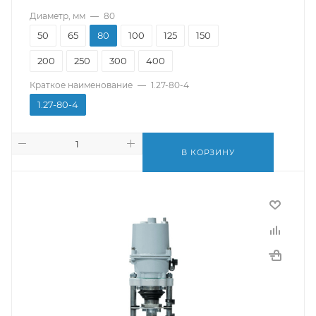
Диаметр, мм
—
80
50
65
80
100
125
150
200
250
300
400
Краткое наименование
—
1.27-80-4
1.27-80-4
В КОРЗИНУ