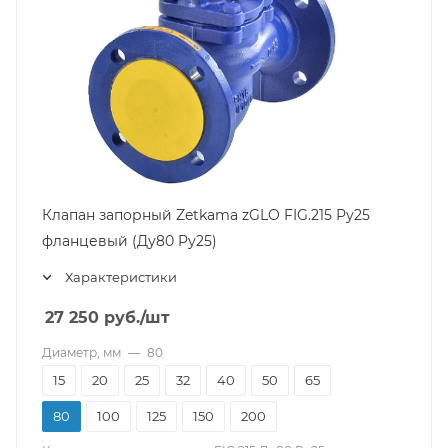
Клапан запорный Zetkama zGLO FIG.215 Ру25
фланцевый (Ду80 Pу25)
Характеристики
27 250
руб.
/шт
Диаметр, мм
—
80
15
20
25
32
40
50
65
80
100
125
150
200