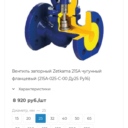
Вентиль запорный Zetkama 215A чугунный
фланцевый (215A-025-C-00 Ду25 Ру16)
Характеристики
8 920
руб.
/шт
Диаметр, мм
—
25
15
20
25
32
40
50
65