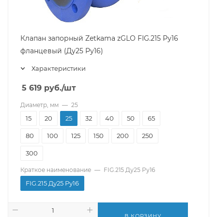
Клапан запорный Zetkama zGLO FIG.215 Pу16
фланцевый (Ду25 Pу16)
Характеристики
5 619
руб.
/шт
Диаметр, мм
—
25
15
20
25
32
40
50
65
80
100
125
150
200
250
300
Краткое наименование
—
FIG.215 Ду25 Pу16
FIG.215 Ду25 Pу16
В КОРЗИНУ