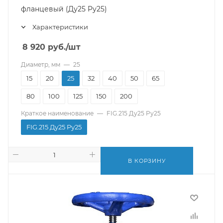
фланцевый (Ду25 Pу25)
Характеристики
8 920
руб.
/шт
Диаметр, мм
—
25
15
20
25
32
40
50
65
80
100
125
150
200
Краткое наименование
—
FIG.215 Ду25 Pу25
FIG.215 Ду25 Pу25
В КОРЗИНУ