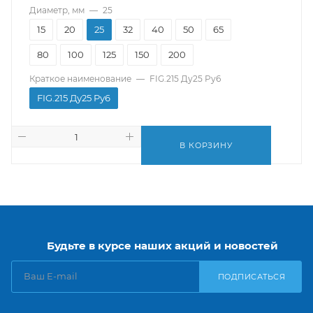
Диаметр, мм
—
25
15
20
25
32
40
50
65
80
100
125
150
200
Краткое наименование
—
FIG.215 Ду25 Pу6
FIG.215 Ду25 Pу6
В КОРЗИНУ
Будьте в курсе наших акций и новостей
ПОДПИСАТЬСЯ