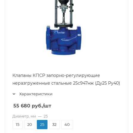
Клапаны КПСР запорно-регулирующие
неразгруженные стальные 25с947нж (Ду25 Ру40)
Характеристики
55 680
руб.
/шт
Диаметр, мм
—
25
15
20
25
32
40