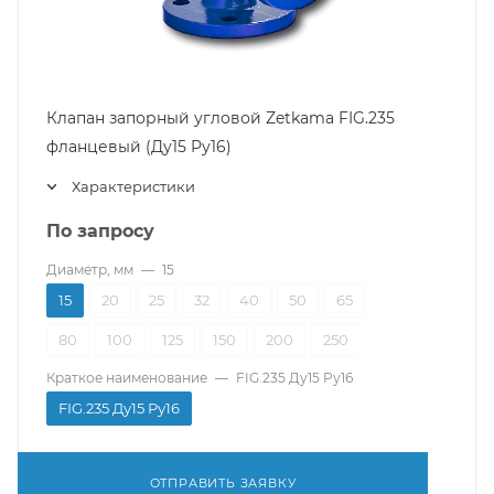
Клапан запорный угловой Zetkama FIG.235
фланцевый (Ду15 Pу16)
Характеристики
По запросу
Диаметр, мм
—
15
15
20
25
32
40
50
65
80
100
125
150
200
250
Краткое наименование
—
FIG.235 Ду15 Pу16
FIG.235 Ду15 Pу16
ОТПРАВИТЬ ЗАЯВКУ