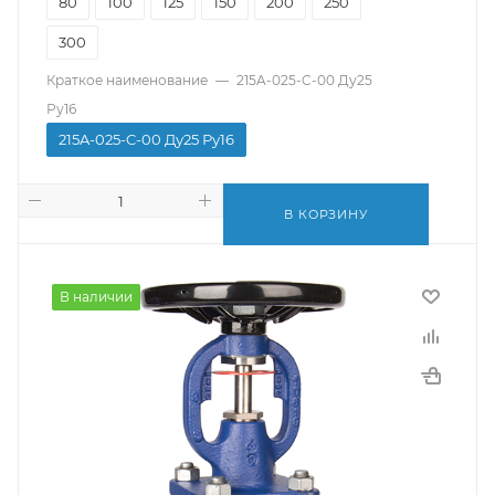
80
100
125
150
200
250
300
Краткое наименование
—
215A-025-C-00 Ду25
Ру16
215A-025-C-00 Ду25 Ру16
В КОРЗИНУ
В наличии