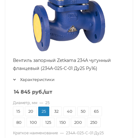
Вентиль запорный Zetkama 234A чугунный
фланцевый (234A-025-C-01 Ду25 Ру16)
Характеристики
14 845
руб.
/шт
Диаметр, мм
—
25
15
20
25
32
40
50
65
80
100
125
150
200
250
Краткое наименование
—
234A-025-C-01 Ду25