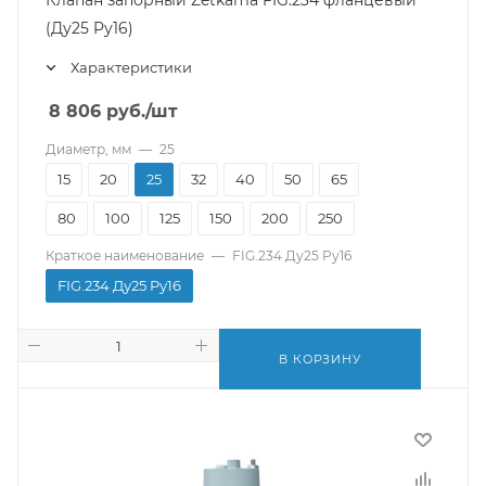
Клапан запорный Zetkama FIG.234 фланцевый
(Ду25 Pу16)
Характеристики
8 806
руб.
/шт
Диаметр, мм
—
25
15
20
25
32
40
50
65
80
100
125
150
200
250
Краткое наименование
—
FIG.234 Ду25 Pу16
FIG.234 Ду25 Pу16
В КОРЗИНУ