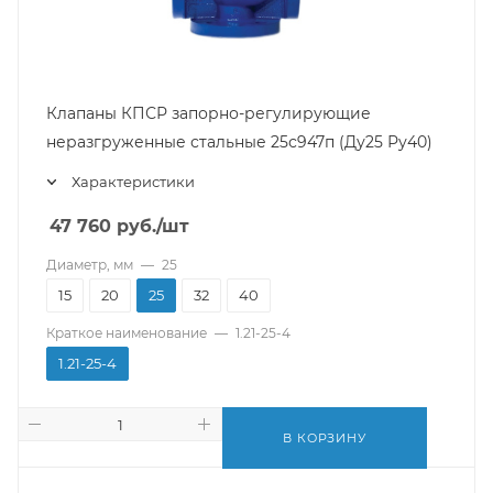
Клапаны КПСР запорно-регулирующие
неразгруженные стальные 25с947п (Ду25 Ру40)
Характеристики
47 760
руб.
/шт
Диаметр, мм
—
25
15
20
25
32
40
Краткое наименование
—
1.21-25-4
1.21-25-4
В КОРЗИНУ