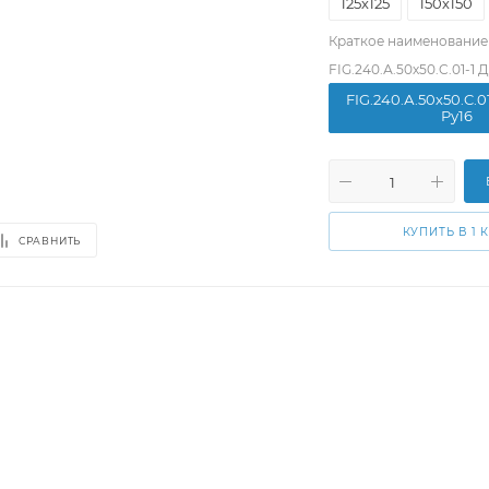
125х125
150х150
Краткое наименование
FIG.240.А.50х50.C.01-1 
FIG.240.А.50х50.C.0
Pу16
КУПИТЬ В 1 
СРАВНИТЬ