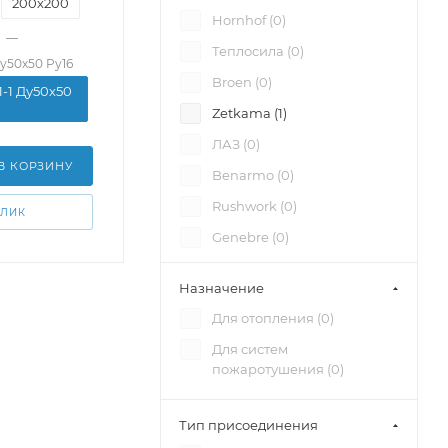
200х200
Hornhof (
0
)
—
Теплосила (
0
)
Ду50х50 Pу16
Broen (
0
)
1-1 Ду50х50
Zetkama (
1
)
ЛАЗ (
0
)
В КОРЗИНУ
Benarmo (
0
)
Rushwork (
0
)
КЛИК
Genebre (
0
)
Vir (
0
)
Назначение
Valtec (
0
)
Для отопления (
0
)
Officine Rigamonti (
0
)
Для систем
КПСР Групп (
0
)
пожаротушения (
0
)
Тип присоединения