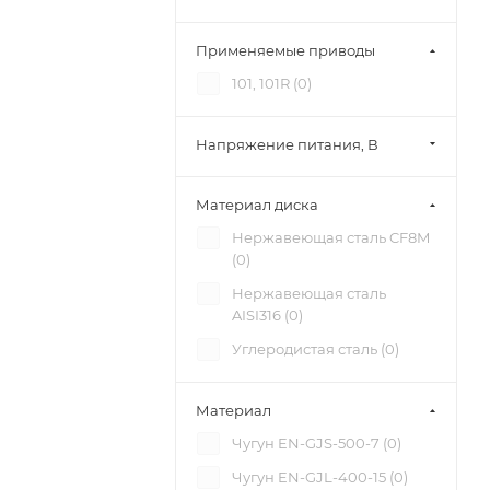
Применяемые приводы
101, 101R (
0
)
Напряжение питания, В
Материал диска
Нержавеющая сталь CF8M
(
0
)
Нержавеющая сталь
AISI316 (
0
)
Углеродистая сталь (
0
)
Материал
Чугун EN-GJS-500-7 (
0
)
Чугун EN-GJL-400-15 (
0
)