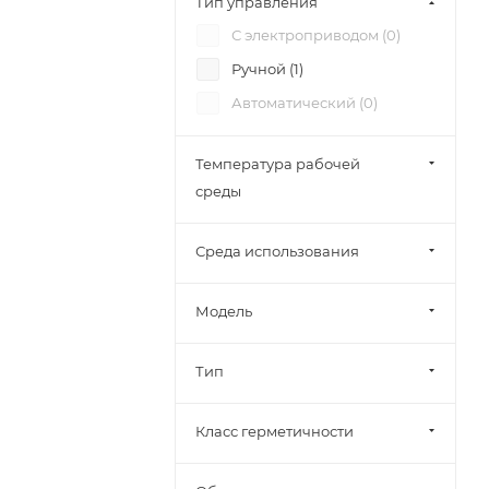
Тип управления
Смесительный (
0
)
С электроприводом (
0
)
Разделительный (
0
)
Ручной (
1
)
Автоматический (
0
)
Температура рабочей
среды
Среда использования
Модель
Тип
Класс герметичности