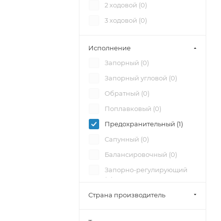
2 ходовой (
0
)
3 ходовой (
0
)
Исполнение
Запорный (
0
)
Запорный угловой (
0
)
Обратный (
0
)
Поплавковый (
0
)
Предохранительный (
1
)
Сапунный (
0
)
Балансировочный (
0
)
Запорно-регулирующий
(
0
)
Страна производитель
Регулирующий (
0
)
Отсечной (
0
)