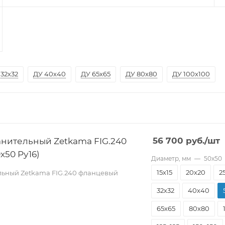
 32х32
ДУ 40х40
ДУ 65х65
ДУ 80х80
ДУ 100х100
нительный Zetkama FIG.240
56 700
руб.
/шт
х50 Pу16)
Диаметр, мм
—
50х50
15х15
20х20
2
ьный Zetkama FIG.240 фланцевый
32х32
40х40
65х65
80х80