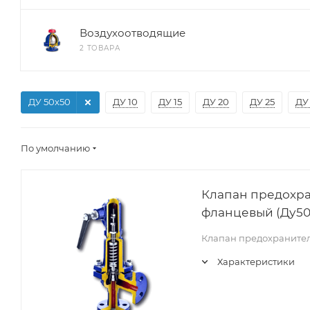
Воздухоотводящие
2 ТОВАРА
ДУ 50х50
ДУ 10
ДУ 15
ДУ 20
ДУ 25
ДУ
По умолчанию
Клапан предохра
фланцевый (Ду50
Клапан предохранител
Характеристики