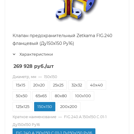
Клапан предохранительный Zetkama FIG.240
фланцевый (Ду150х150 Pу16)
Характеристики
269 928
руб.
/шт
Диаметр, мм
—
150х150
15х15
20х20
25х25
32х32
40х40
50х50
65х65
80х80
100х100
125х125
150х150
200х200
Краткое наименование
—
FIG.240.А.150х150.C.01-1
Ду150х150 Pу16
FIG.240.А.150х150.C.01-1 Ду150х150 Pу16