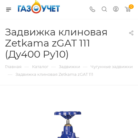
0
Задвижка клиновая
Zetkama zGAT 111
(Ду400 Pу10)
—
—
—
Главная
Каталог
Задвижки
Чугунные задвижки
—
Задвижка клиновая Zetkama zGAT 111