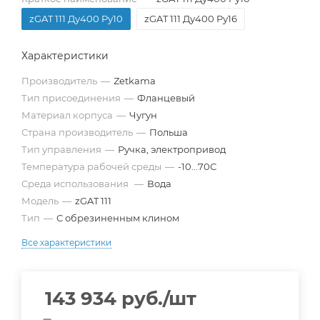
zGAT 111 Ду400 Pу10
zGAT 111 Ду400 Pу16
Характеристики
Производитель
—
Zetkama
Тип присоединения
—
Фланцевый
Материал корпуса
—
Чугун
Страна производитель
—
Польша
Тип управления
—
Ручка, электропривод
Температура рабочей среды
—
-10...70С
Среда использования
—
Вода
Модель
—
zGAT 111
Тип
—
С обрезиненным клином
Все характеристики
143 934
руб.
/шт