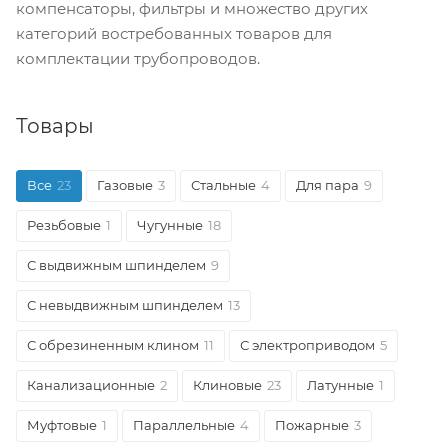
компенсаторы, фильтры и множество других
категорий востребованных товаров для
комплектации трубопроводов.
Товары
Все
23
Газовые
3
Стальные
4
Для пара
9
Резьбовые
1
Чугунные
18
С выдвижным шпинделем
9
С невыдвижным шпинделем
13
С обрезиненным клином
11
С электроприводом
5
Канализационные
2
Клиновые
23
Латунные
1
Муфтовые
1
Параллельные
4
Пожарные
3