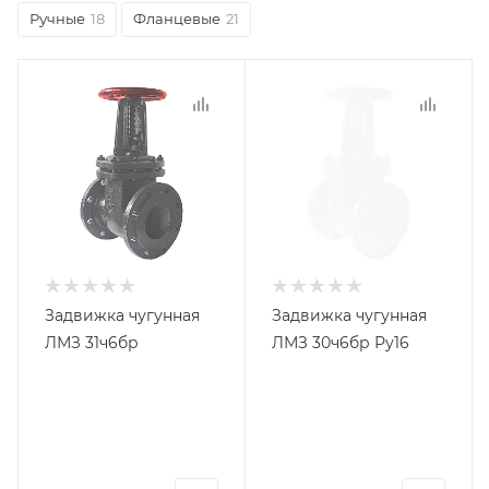
Ручные
18
Фланцевые
21
Производитель
Производитель
ЛМЗ
ЛМЗ
Тип
Тип
присоединения
присоединения
Фланцевый
Фланцевый
Материал корпуса
Материал корпуса
Чугун
Чугун
Страна
Страна
производитель
производитель
Задвижка чугунная
Задвижка чугунная
Россия
Россия
ЛМЗ 31ч6бр
ЛМЗ 30ч6бр Ру16
Тип управления
Тип управления
Ручка
Ручка
Температура
Температура
рабочей среды
рабочей среды
-5...225С
-5...225С