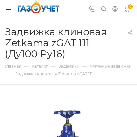
0
Задвижка клиновая
Zetkama zGAT 111
(Ду100 Pу16)
—
—
—
Главная
Каталог
Задвижки
Чугунные задвижки
—
Задвижка клиновая Zetkama zGAT 111