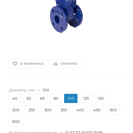
В ИЗБРАННОЕ
СРАВНИТЬ
Диаметр, мм
—
100
40
50
65
80
100
125
150
200
250
300
350
400
450
500
600
Краткое наименование
—
zGAT 111 Ду100 Pу16