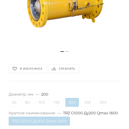
В ИЗБРАННОЕ
СРАВНИТЬ
Диаметр, мм
—
200
50
80
100
150
200
250
300
Краткое наименование
—
TRZ G1000 Ду200 Qmax 1600
TRZ G1000 Ду200 Qmax 1600