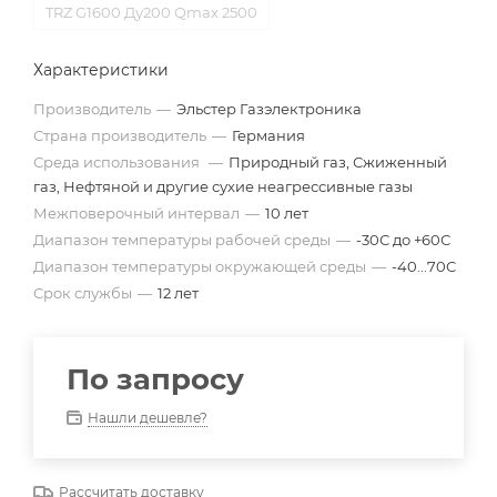
TRZ G1600 Ду200 Qmax 2500
Характеристики
Производитель
—
Эльстер Газэлектроника
Страна производитель
—
Германия
Среда использования
—
Природный газ, Сжиженный
газ, Нефтяной и другие сухие неагрессивные газы
Межповерочный интервал
—
10 лет
Диапазон температуры рабочей среды
—
-30С до +60С
Диапазон температуры окружающей среды
—
-40...70С
Срок службы
—
12 лет
По запросу
Нашли дешевле?
Рассчитать доставку