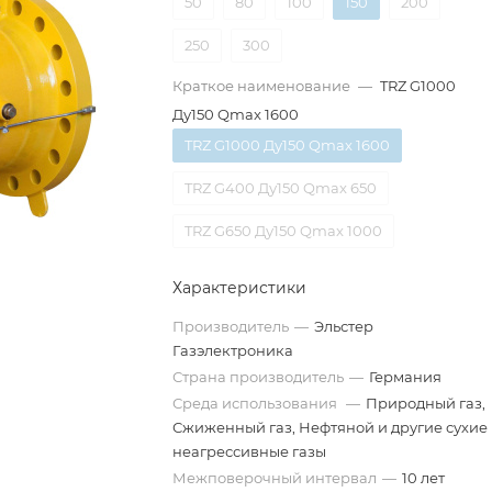
50
80
100
150
200
250
300
Краткое наименование
—
TRZ G1000
Ду150 Qmax 1600
TRZ G1000 Ду150 Qmax 1600
TRZ G400 Ду150 Qmax 650
TRZ G650 Ду150 Qmax 1000
Характеристики
Производитель
—
Эльстер
Газэлектроника
Страна производитель
—
Германия
Среда использования
—
Природный газ,
Сжиженный газ, Нефтяной и другие сухие
неагрессивные газы
Межповерочный интервал
—
10 лет