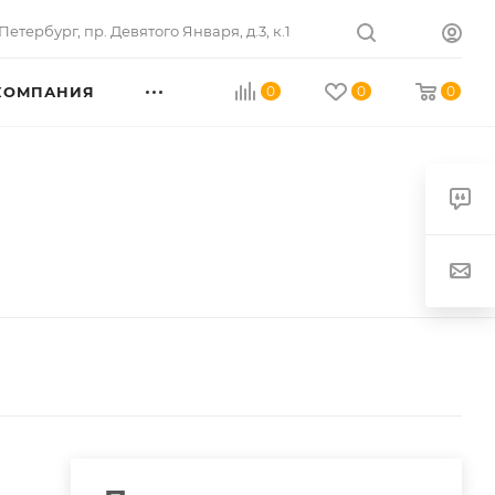
Петербург
,
пр. Девятого Января, д.3, к.1
КОМПАНИЯ
0
0
0