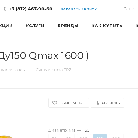
+7 (812) 467-90-60
Санкт-
ЗАКАЗАТЬ ЗВОНОК
КЦИИ
УСЛУГИ
БРЕНДЫ
КАК КУПИТЬ
Ду150 Qmax 1600 )
—
тчики газа
Счетчик газа TRZ
В ИЗБРАННОЕ
СРАВНИТЬ
Диаметр, мм
—
150