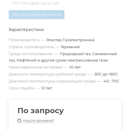
TRZ G160 Ду80 Qmax 250
TRZ G250 Ду80 Qmax 400
Характеристики
Производитель
—
Эльстер Газэлектроника
Страна производитель
—
Германия
Среда использования
—
Природный газ, Сжиженный
газ, Нефтяной и другие сухие неагрессивные газы
Межповерочный интервал
—
10 лет
Диапазон температуры рабочей среды
—
-30С до +60С
Диапазон температуры окружающей среды
—
-40...70С
Срок службы
—
12 лет
По запросу
Нашли дешевле?