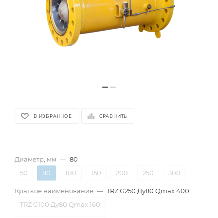
В ИЗБРАННОЕ
СРАВНИТЬ
Диаметр, мм
—
80
50
80
100
150
200
250
300
Краткое наименование
—
TRZ G250 Ду80 Qmax 400
TRZ G100 Ду80 Qmax 160