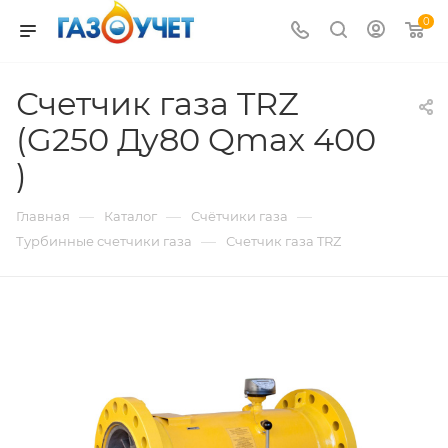
0
Счетчик газа TRZ
(G250 Ду80 Qmax 400
)
—
—
—
Главная
Каталог
Счётчики газа
—
Турбинные счетчики газа
Счетчик газа TRZ