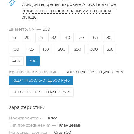
Скидки на краны шаровые ALSO. Большое
количество кранов в наличии на нашем
складе.
Диаметр, мм
—
500
15
20
25
32
40
50
65
80
100
125
150
200
250
300
350
400
500
Краткое наименование
—
КШ.Ф.П.500.16-01 Ду500 Ру16
КШ.Ф.П.500.16-01 Ду500 Ру16
КШ.Ф.П.500.25-01 Ду500 Ру25
Характеристики
Производитель
—
Алсо
Тип присоединения
—
Фланцевый
Материал корпуса
—
Сталь 20