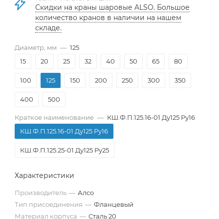
Скидки на краны шаровые ALSO. Большое
количество кранов в наличии на нашем
складе.
Диаметр, мм
—
125
15
20
25
32
40
50
65
80
100
125
150
200
250
300
350
400
500
Краткое наименование
—
КШ.Ф.П.125.16-01 Ду125 Ру16
КШ.Ф.П.125.16-01 Ду125 Ру16
КШ.Ф.П.125.25-01 Ду125 Ру25
Характеристики
Производитель
—
Алсо
Тип присоединения
—
Фланцевый
Материал корпуса
—
Сталь 20