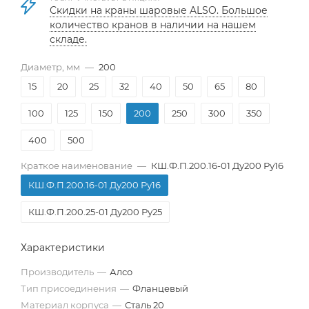
Скидки на краны шаровые ALSO. Большое
количество кранов в наличии на нашем
складе.
Диаметр, мм
—
200
15
20
25
32
40
50
65
80
100
125
150
200
250
300
350
400
500
Краткое наименование
—
КШ.Ф.П.200.16-01 Ду200 Ру16
КШ.Ф.П.200.16-01 Ду200 Ру16
КШ.Ф.П.200.25-01 Ду200 Ру25
Характеристики
Производитель
—
Алсо
Тип присоединения
—
Фланцевый
Материал корпуса
—
Сталь 20