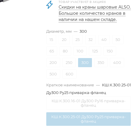
ТОВАР УЧАСТВУЕТ В АКЦИЯХ
Скидки на краны шаровые ALSO.
Большое количество кранов в
наличии на нашем складе.
Диаметр, мм
—
300
15
20
25
32
40
50
65
80
100
125
150
200
250
300
350
400
500
600
Краткое наименование
—
КШ.К.300.25-01
Ду300 Ру25 приварка-фланец
КШ.К.300.16-01 Ду300 Ру16 приварка-
фланец
КШ.К.300.25-01 Ду300 Ру25 приварка-
фланец