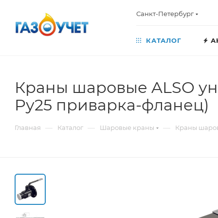
Санкт-Петербург
КАТАЛОГ
А
Краны шаровые ALSO ун
Pу25 приварка-фланец)
—
—
—
Главная
Каталог
Шаровые краны
Краны шаро