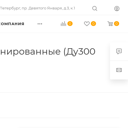
Петербург
,
пр. Девятого Января, д.3, к.1
КОМПАНИЯ
0
0
0
нированные (Ду300