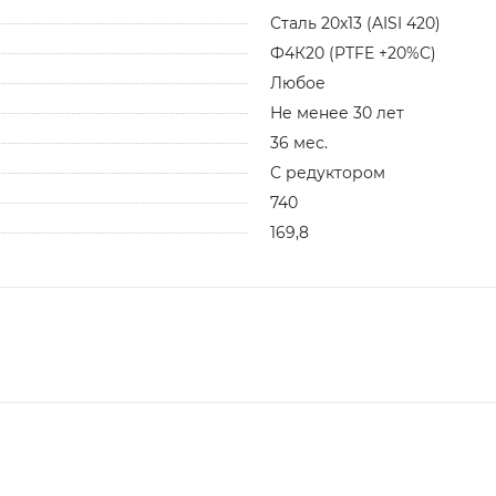
Сталь 20х13 (AISI 420)
Ф4К20 (PTFE +20%C)
Любое
Не менее 30 лет
36 мес.
С редуктором
740
169,8