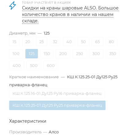
ТОВАР УЧАСТВУЕТ В АКЦИЯХ
Скидки на краны шаровые ALSO. Большое
количество кранов в наличии на нашем
складе.
Диаметр, мм
—
125
15
20
25
32
40
50
65
80
100
125
150
200
250
300
350
400
500
600
Краткое наименование
—
КШ.К.125.25-01 Ду125 Ру25
приварка-фланец
КШ.К.125.16-01 Ду125 Ру16 приварка-фланец
КШ.К.125.25-01 Ду125 Ру25 приварка-фланец
Характеристики
Производитель
—
Алсо