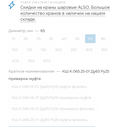
ТОВАР УЧАСТВУЕТ В АКЦИЯХ
Скидки на краны шаровые ALSO. Большое
количество кранов в наличии на нашем
складе.
Диаметр, мм
—
65
15
20
25
32
40
50
65
80
100
125
150
200
250
300
350
400
500
600
Краткое наименование
—
КШ.К.065.25-01 Ду65 Ру25
приварка-муфта
КШ.К.065.16-01 Ду65 Ру16 муфта-фланец
КШ.К.065.16-01 Ду65 Ру16 приварка-муфта
КШ.К.065.16-01 Ду65 Ру16 приварка-фланец
КШ.К.065.25-01 Ду65 Ру25 муфта-фланец