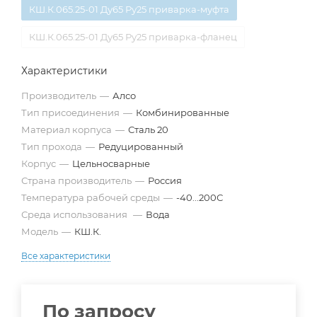
КШ.К.065.25-01 Ду65 Ру25 приварка-муфта
КШ.К.065.25-01 Ду65 Ру25 приварка-фланец
Характеристики
Производитель
—
Алсо
Тип присоединения
—
Комбинированные
Материал корпуса
—
Сталь 20
Тип прохода
—
Редуцированный
Корпус
—
Цельносварные
Страна производитель
—
Россия
Температура рабочей среды
—
-40...200С
Среда использования
—
Вода
Модель
—
КШ.К.
Все характеристики
По запросу