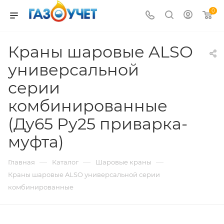
0
Краны шаровые ALSO
универсальной
серии
комбинированные
(Ду65 Pу25 приварка-
муфта)
—
—
—
Главная
Каталог
Шаровые краны
Краны шаровые ALSO универсальной серии
комбинированные