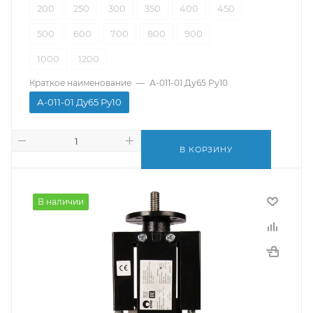
200
250
300
350
400
450
500
600
700
800
900
1000
1200
Краткое наименование
—
А-011-01 Ду65 Ру10
А-011-01 Ду65 Ру10
В КОРЗИНУ
В наличии