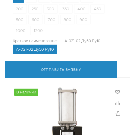
200
250
300
350
400
450
500
600
700
800
900
1000
1200
Краткое наименование
—
А-021-02 Ду50 Ру10
А-021-02 Ду50 Ру10
ОТПРАВИТЬ ЗАЯВКУ
В наличии