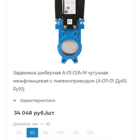
Задвижка шиберная A-01-D/A-M чугунная
межфланцевая с пневмоприводом (А-011-01 Ду65
Ру10)
Характеристики
34 048
руб.
/шт
Диаметр, мм
—
65
50
65
80
100
125
150