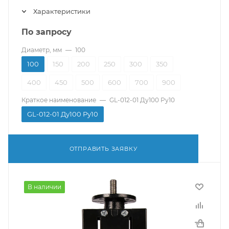
Характеристики
По запросу
Диаметр, мм
—
100
100
150
200
250
300
350
400
450
500
600
700
900
Краткое наименование
—
GL-012-01 Ду100 Ру10
GL-012-01 Ду100 Ру10
ОТПРАВИТЬ ЗАЯВКУ
В наличии