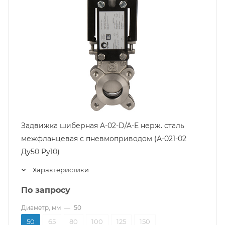
Задвижка шиберная A-02-D/A-E нерж. сталь
межфланцевая с пневмоприводом (А-021-02
Ду50 Ру10)
Характеристики
По запросу
Диаметр, мм
—
50
50
65
80
100
125
150