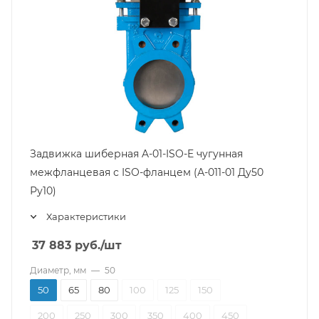
Задвижка шиберная A-01-ISO-E чугунная
межфланцевая с ISO-фланцем (А-011-01 Ду50
Ру10)
Характеристики
37 883
руб.
/шт
Диаметр, мм
—
50
50
65
80
100
125
150
200
250
300
350
400
450