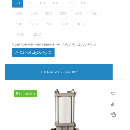
50
65
80
100
125
150
200
250
300
350
400
450
500
600
700
800
900
1000
1200
Краткое наименование
—
А-031-01 Ду50 Ру10
А-031-01 Ду50 Ру10
ОТПРАВИТЬ ЗАЯВКУ
В наличии