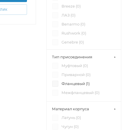
Breeze (
0
)
КЛИК
ЛАЗ (
0
)
Benarmo (
0
)
Rushwork (
0
)
Genebre (
0
)
СМО (
0
)
Тип присоединения
Valstok (
0
)
Муфтовый (
0
)
Приварной (
0
)
Фланцевый (
1
)
Межфланцевый (
0
)
Материал корпуса
Латунь (
0
)
Чугун (
0
)