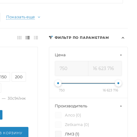
Показать еще
ФИЛЬТР ПО ПАРАМЕТРАМ
Цена
150
200
750
16 623 716
—
30с941нж
Производитель
Алсо (
0
)
Zetkama (
0
)
В КОРЗИНУ
ЛМЗ (
1
)