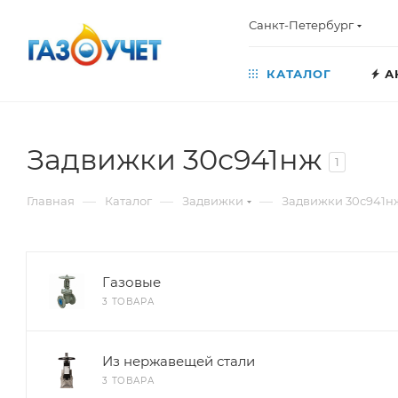
Санкт-Петербург
КАТАЛОГ
А
Задвижки 30с941нж
1
—
—
—
Главная
Каталог
Задвижки
Задвижки 30с941н
Газовые
3 ТОВАРА
Из нержавещей стали
3 ТОВАРА