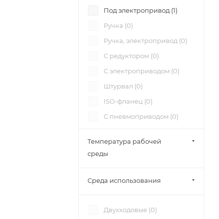
Под электропривод (
1
)
Ручка (
0
)
Ручка, электропривод (
0
)
С редуктором (
0
)
С электроприводом (
0
)
Штурвал (
0
)
ISO-фланец (
0
)
С пневмоприводом (
0
)
Температура рабочей
среды
Среда использования
Двухходовые (
0
)