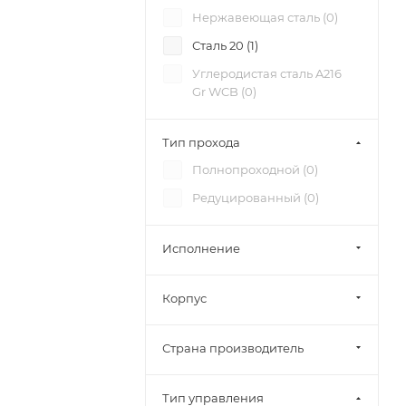
Нержавеющая сталь (
0
)
Сталь 20 (
1
)
Углеродистая сталь A216
Gr WCB (
0
)
Тип прохода
Полнопроходной (
0
)
Редуцированный (
0
)
Исполнение
Корпус
Страна производитель
Тип управления