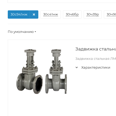
30с941нж
30с41нж
30ч6бр
30ч39р
30ч9
По умолчанию
Задвижка стальна
Задвижка стальная ЛМ
Характеристики