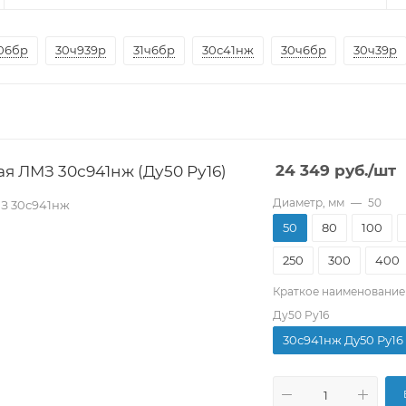
06бр
30ч939р
31ч6бр
30с41нж
30ч6бр
30ч39р
я ЛМЗ 30с941нж (Ду50 Pу16)
24 349
руб.
/шт
Диаметр, мм
—
50
З 30с941нж
50
80
100
250
300
400
Краткое наименование
Ду50 Pу16
30с941нж Ду50 Pу16