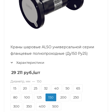
Краны шаровые ALSO универсальной серии
фланцевые полнопроходные (Ду150 Pу25)
Характеристики
29 211
руб.
/шт
Диаметр, мм
—
150
15
20
25
32
40
50
65
80
100
125
150
200
250
300
350
400
500