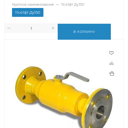
Краткое наименование
—
11с41фт Ду150
11с41фт Ду150
В КОРЗИНУ