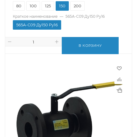
80
100
125
150
200
Краткое наименование
—
565А-С09 Ду150 Pу16
565А-С09 Ду150 Pу16
В КОРЗИНУ