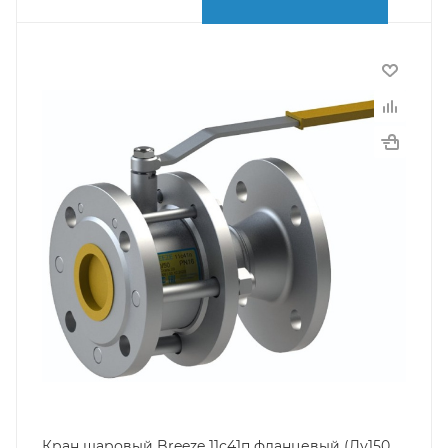
Кран шаровый Breeze 11с41п фланцевый (Ду150