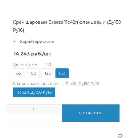
Кран шаровый Breeze 11с42п фланцевый (Ду150
Pу16)
Характеристики
14 243
руб.
/шт
Диаметр, мм
—
150
65
100
125
150
Краткое наименование
—
11с42п Ду150 Pу16
11с42п Ду150 Pу16
В КОРЗИНУ