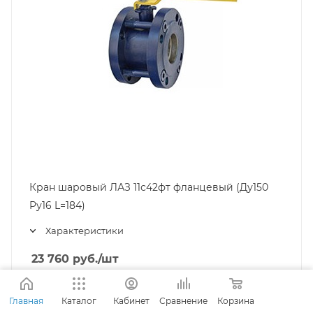
Кран шаровый ЛАЗ 11с42фт фланцевый (Ду150
Pу16 L=184)
Характеристики
23 760
руб.
/шт
Диаметр, мм
—
150
Главная
Каталог
Кабинет
Сравнение
Корзина
100
125
150