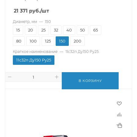
21 371
руб.
/шт
Диаметр, мм
—
150
15
20
25
32
40
50
65
80
100
125
150
200
Краткое наименование
—
11с32п Ду150 Pу25
11с32п Ду150 Pу25
В КОРЗИНУ