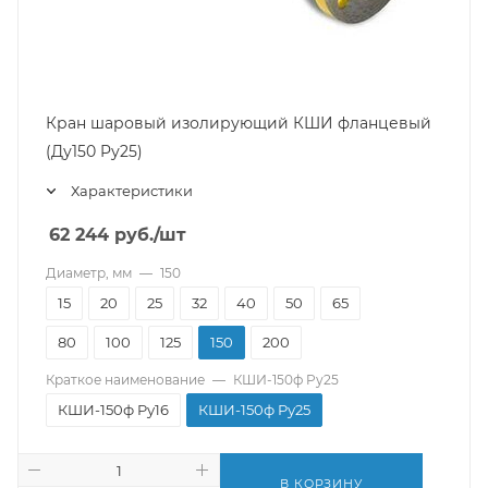
Кран шаровый изолирующий КШИ фланцевый
(Ду150 Pу25)
Характеристики
62 244
руб.
/шт
Диаметр, мм
—
150
15
20
25
32
40
50
65
80
100
125
150
200
Краткое наименование
—
КШИ-150ф Pу25
КШИ-150ф Pу16
КШИ-150ф Pу25
В КОРЗИНУ