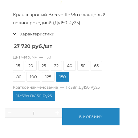
Кран шаровый Breeze 11с38п фланцевый
полнопроходной (Ду150 Pу25)
Характеристики
27 720
руб.
/шт
Диаметр, мм
—
150
15
20
25
32
40
50
65
80
100
125
150
Краткое наименование
—
11с38п Ду150 Pу25
11с38п Ду150 Pу25
В КОРЗИНУ