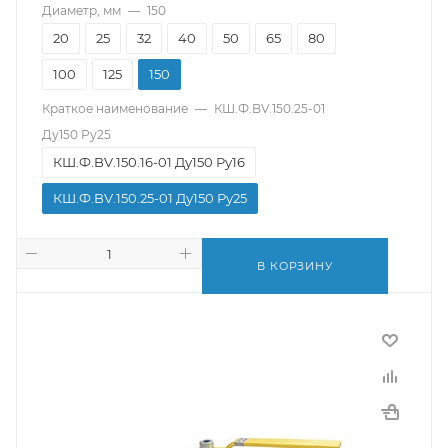
Диаметр, мм
—
150
20
25
32
40
50
65
80
100
125
150
Краткое наименование
—
КШ.Ф.BV.150.25-01
Ду150 Ру25
КШ.Ф.BV.150.16-01 Ду150 Ру16
КШ.Ф.BV.150.25-01 Ду150 Ру25
В КОРЗИНУ