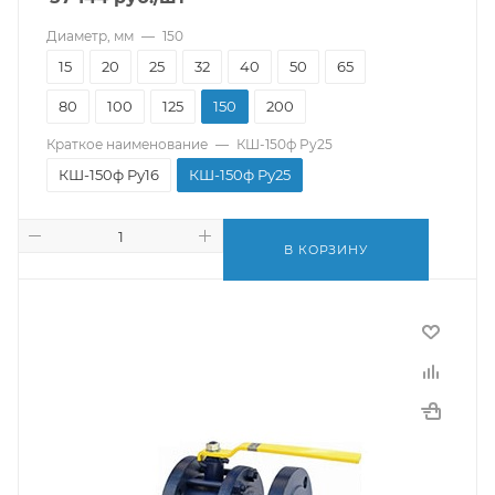
Диаметр, мм
—
150
15
20
25
32
40
50
65
80
100
125
150
200
Краткое наименование
—
КШ-150ф Pу25
КШ-150ф Pу16
КШ-150ф Pу25
В КОРЗИНУ