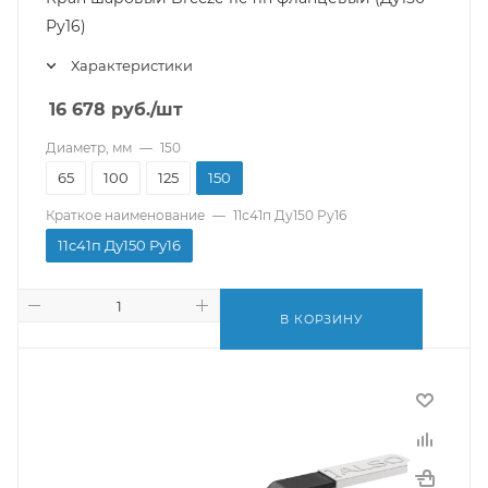
Ру16)
Характеристики
16 678
руб.
/шт
Диаметр, мм
—
150
65
100
125
150
Краткое наименование
—
11с41п Ду150 Ру16
11с41п Ду150 Ру16
В КОРЗИНУ