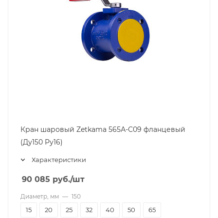
Кран шаровый Zetkama 565А-С09 фланцевый
(Ду150 Pу16)
Характеристики
90 085
руб.
/шт
Диаметр, мм
—
150
15
20
25
32
40
50
65