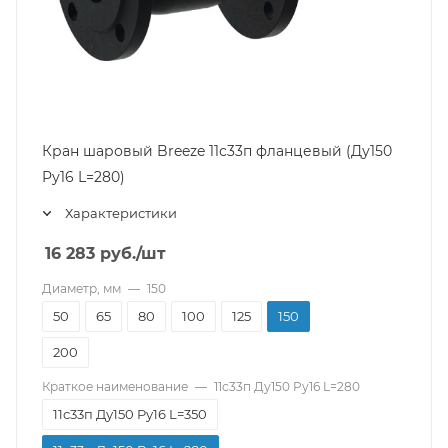
Кран шаровый Breeze 11с33п фланцевый (Ду150
Pу16 L=280)
Характеристики
16 283
руб.
/шт
Диаметр, мм
—
150
50
65
80
100
125
150
200
Краткое наименование
—
11с33п Ду150 Pу16 L=280
11с33п Ду150 Pу16 L=350