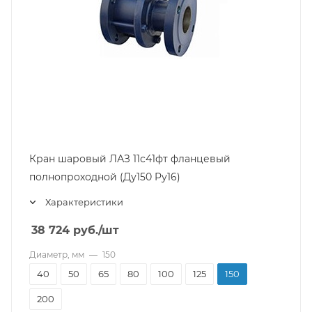
Кран шаровый ЛАЗ 11с41фт фланцевый
полнопроходной (Ду150 Pу16)
Характеристики
38 724
руб.
/шт
Диаметр, мм
—
150
40
50
65
80
100
125
150
200