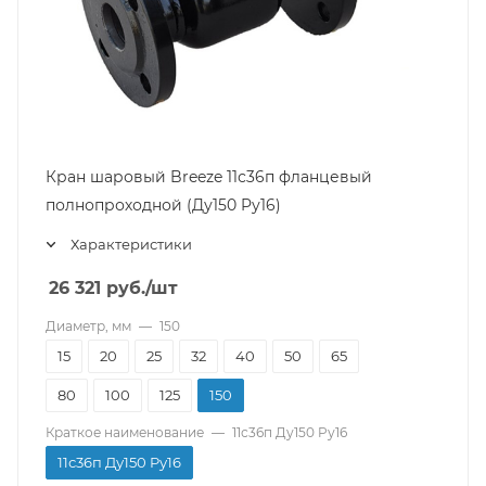
Кран шаровый Breeze 11с36п фланцевый
полнопроходной (Ду150 Pу16)
Характеристики
26 321
руб.
/шт
Диаметр, мм
—
150
15
20
25
32
40
50
65
80
100
125
150
Краткое наименование
—
11с36п Ду150 Pу16
11с36п Ду150 Pу16