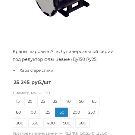
Краны шаровые ALSO универсальной серии
под редуктор фланцевые (Ду150 Pу25)
Характеристики
25 245
руб.
/шт
Диаметр, мм
—
150
15
20
25
32
40
50
65
80
100
125
150
200
250
300
350
400
500
600
Краткое наименование
—
КШ.Ф.Р.150.25-01 Ду150