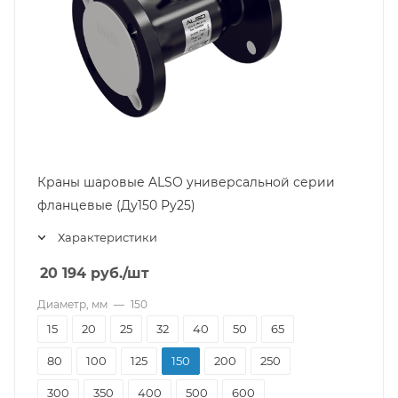
Краны шаровые ALSO универсальной серии
фланцевые (Ду150 Pу25)
Характеристики
20 194
руб.
/шт
Диаметр, мм
—
150
15
20
25
32
40
50
65
80
100
125
150
200
250
300
350
400
500
600