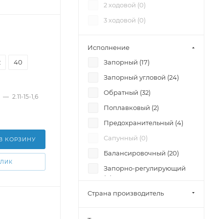
2 ходовой (
0
)
3 ходовой (
0
)
Исполнение
2
40
Запорный (
17
)
Запорный угловой (
24
)
Обратный (
32
)
—
2.11-15-1,6
Поплавковый (
2
)
Предохранительный (
4
)
Сапунный (
0
)
В КОРЗИНУ
Балансировочный (
20
)
КЛИК
Запорно-регулирующий
(
4
)
Страна производитель
Регулирующий (
5
)
Отсечной (
4
)