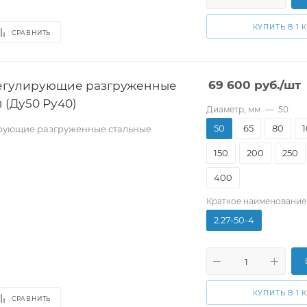
КУПИТЬ В 1 
СРАВНИТЬ
егулирующие разгруженные
69 600
руб.
/шт
 (Ду50 Ру40)
Диаметр, мм
—
50
50
65
80
рующие разгруженные стальные
150
200
250
400
Краткое наименование
2.27-50-4
КУПИТЬ В 1 
СРАВНИТЬ