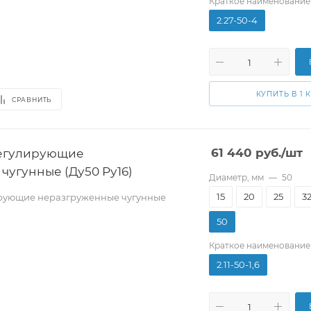
Краткое наименование
2.27-50-4
КУПИТЬ В 1 
СРАВНИТЬ
егулирующие
61 440
руб.
/шт
чугунные (Ду50 Ру16)
Диаметр, мм
—
50
15
20
25
3
рующие неразгруженные чугунные
50
Краткое наименование
2.11-50-1,6