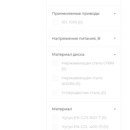
Применяемые приводы
101, 101R (
0
)
Напряжение питания, В
Материал диска
Нержавеющая сталь CF8M
(
0
)
Нержавеющая сталь
AISI316 (
0
)
Углеродистая сталь (
0
)
Материал
Чугун EN-GJS-500-7 (
0
)
Чугун EN-GJL-400-15 (
0
)