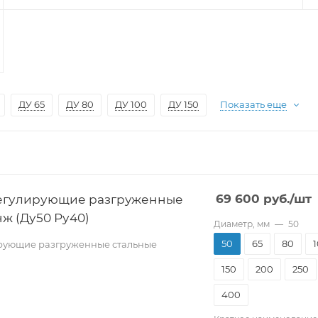
ДУ 65
ДУ 80
ДУ 100
ДУ 150
Показать еще
егулирующие разгруженные
69 600
руб.
/шт
ж (Ду50 Ру40)
Диаметр, мм
—
50
50
65
80
рующие разгруженные стальные
150
200
250
400