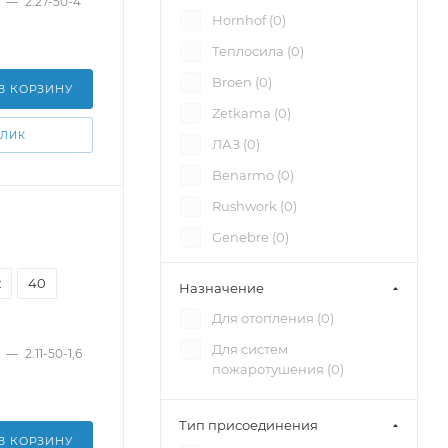
—
2.27-50-4
Hornhof (
0
)
Теплосила (
0
)
Broen (
0
)
В КОРЗИНУ
Zetkama (
0
)
КЛИК
ЛАЗ (
0
)
Benarmo (
0
)
Rushwork (
0
)
Genebre (
0
)
Vir (
0
)
2
40
Назначение
Valtec (
0
)
Для отопления (
0
)
Officine Rigamonti (
0
)
Для систем
—
2.11-50-1,6
КПСР Групп (
5
)
пожаротушения (
0
)
Тип присоединения
В КОРЗИНУ