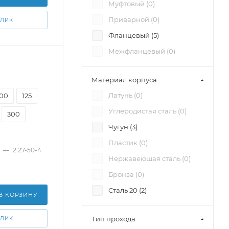
Муфтовый (
0
)
Приварной (
0
)
КЛИК
Фланцевый (
5
)
Межфланцевый (
0
)
Материал корпуса
Латунь (
0
)
100
125
Углеродистая сталь (
0
)
300
Чугун (
3
)
Пластик (
0
)
—
2.27-50-4
Нержавеющая сталь (
0
)
Бронза (
0
)
Сталь 20 (
2
)
В КОРЗИНУ
Тип прохода
КЛИК