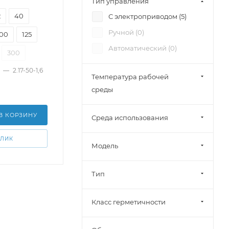
Тип управления
Смесительный (
1
)
2
40
С электроприводом (
5
)
Разделительный (
1
)
Ручной (
0
)
100
125
Автоматический (
0
)
300
—
2.17-50-1,6
Температура рабочей
среды
В КОРЗИНУ
Среда использования
КЛИК
Модель
Тип
Класс герметичности