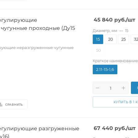
егулирующие
45 840
руб.
/шт
чугунные проходные (Ду15
Диаметр, мм
—
15
15
20
25
3
рующие неразгруженные чугунные
50
Краткое наименование
2.11-15-1,6
КУПИТЬ В 1 
СРАВНИТЬ
егулирующие разгруженные
67 440
руб.
/шт
у16)