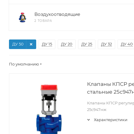
Воздухоотводящие
2 ТОВАРА
ДУ 50
ДУ 15
ДУ 20
ДУ 25
ДУ 32
ДУ 40
По умолчанию
Клапаны КПСР р
стальные 25с947н
Клапаны КПСР регули
25с947нж
Характеристики