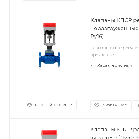
Клапаны КПСР р
неразгруженные 
Ру16)
Клапаны КПСР регули
проходные
Характеристики
БЫСТРЫЙ ПРОСМОТР
В ИЗБРАННОЕ
Клапаны КПСР р
чугунные (Ду50 Р