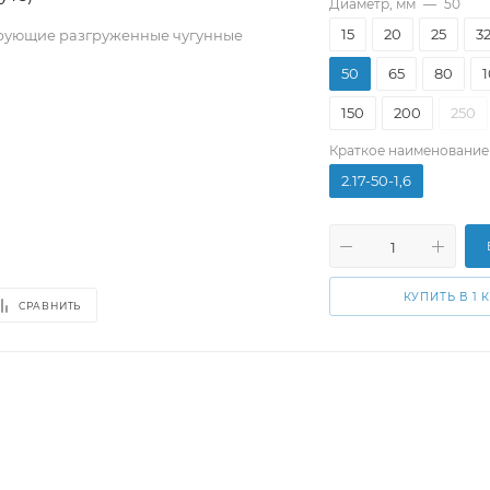
Диаметр, мм
—
50
15
20
25
3
рующие разгруженные чугунные
50
65
80
150
200
250
Краткое наименование
2.17-50-1,6
КУПИТЬ В 1 
СРАВНИТЬ