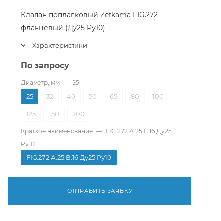
Клапан поплавковый Zetkama FIG.272
фланцевый (Ду25 Pу10)
Характеристики
По запросу
Диаметр, мм
—
25
25
32
40
50
65
80
100
125
150
200
Краткое наименование
—
FIG.272.А.25.В.16 Ду25
Pу10
FIG.272.А.25.В.16 Ду25 Pу10
ОТПРАВИТЬ ЗАЯВКУ