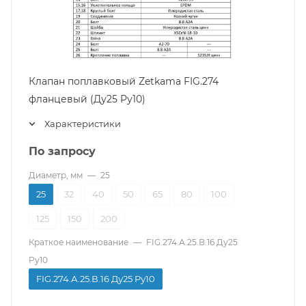
Клапан поплавковый Zetkama FIG.274
фланцевый (Ду25 Pу10)
Характеристики
По запросу
Диаметр, мм
—
25
25
32
40
50
65
80
100
125
150
200
Краткое наименование
—
FIG.274.А.25.В.16 Ду25
Pу10
FIG.274.А.25.В.16 Ду25 Pу10