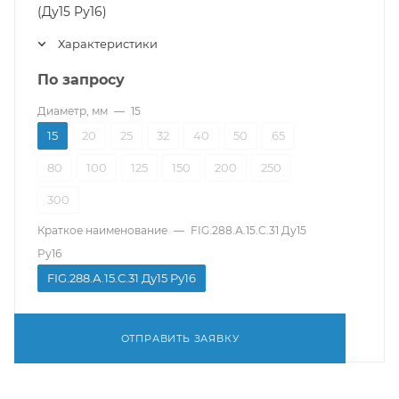
(Ду15 Pу16)
Характеристики
По запросу
Диаметр, мм
—
15
15
20
25
32
40
50
65
80
100
125
150
200
250
300
Краткое наименование
—
FIG.288.А.15.C.31 Ду15
Pу16
FIG.288.А.15.C.31 Ду15 Pу16
ОТПРАВИТЬ ЗАЯВКУ