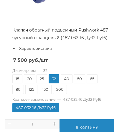
Клапан обратный подъемный Rushwork 487
чугунный фланцевый (487-032-16 Ду32 Ру16)
Характеристики
7 500
руб.
/шт
Диаметр, мм
—
32
15
20
25
32
40
50
65
80
125
150
200
Краткое наименование
—
487-032-16 Ду32 Ру16
487-032-16 Ду32 Ру16
В КОРЗИНУ