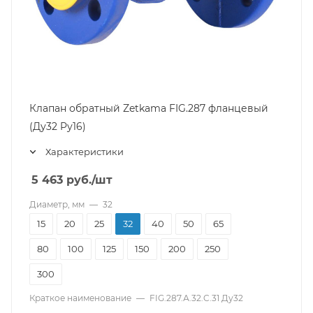
Клапан обратный Zetkama FIG.287 фланцевый
(Ду32 Pу16)
Характеристики
5 463
руб.
/шт
Диаметр, мм
—
32
15
20
25
32
40
50
65
80
100
125
150
200
250
300
Краткое наименование
—
FIG.287.А.32.C.31 Ду32