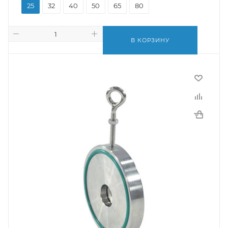
25
32
40
50
65
80
В КОРЗИНУ