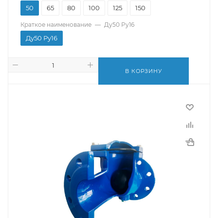
50
65
80
100
125
150
Краткое наименование
—
Ду50 Ру16
Ду50 Ру16
В КОРЗИНУ