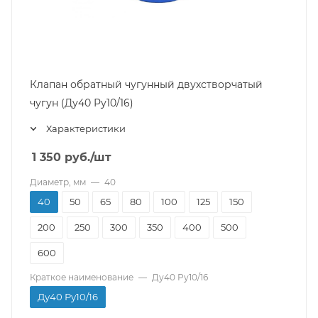
Клапан обратный чугунный двухстворчатый
чугун (Ду40 Ру10/16)
Характеристики
1 350
руб.
/шт
Диаметр, мм
—
40
40
50
65
80
100
125
150
200
250
300
350
400
500
600
Краткое наименование
—
Ду40 Ру10/16
Ду40 Ру10/16