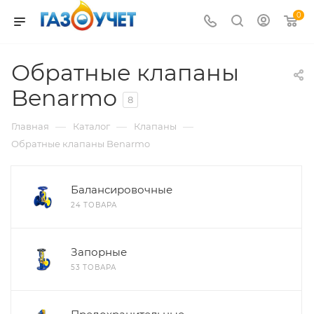
0
Обратные клапаны
Benarmo
8
—
—
—
Главная
Каталог
Клапаны
Обратные клапаны Benarmo
Балансировочные
24 ТОВАРА
Запорные
53 ТОВАРА