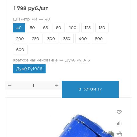
1 798
руб.
/шт
Диаметр, мм
—
40
40
50
65
80
100
125
150
200
250
300
350
400
500
600
Краткое наименование
—
Ду40 Ру10/16
Ду40 Ру10/16
В КОРЗИНУ