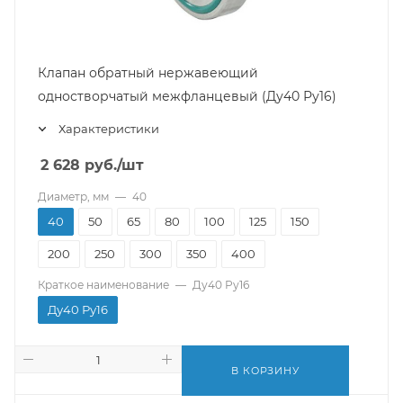
Клапан обратный нержавеющий
одностворчатый межфланцевый (Ду40 Ру16)
Характеристики
2 628
руб.
/шт
Диаметр, мм
—
40
40
50
65
80
100
125
150
200
250
300
350
400
Краткое наименование
—
Ду40 Ру16
Ду40 Ру16
В КОРЗИНУ