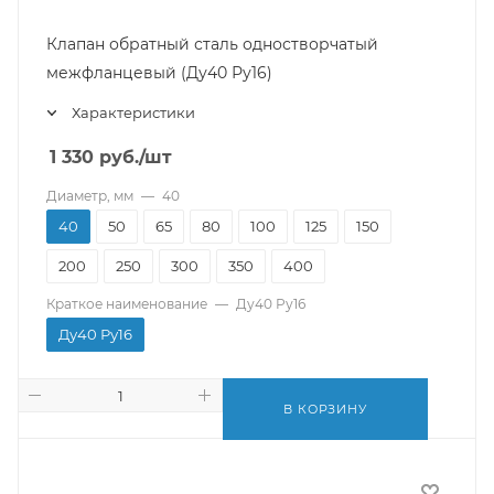
Клапан обратный сталь одностворчатый
межфланцевый (Ду40 Ру16)
Характеристики
1 330
руб.
/шт
Диаметр, мм
—
40
40
50
65
80
100
125
150
200
250
300
350
400
Краткое наименование
—
Ду40 Ру16
Ду40 Ру16
В КОРЗИНУ