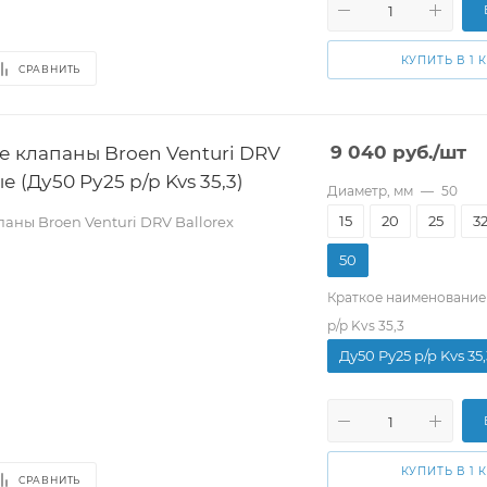
КУПИТЬ В 1 
СРАВНИТЬ
 клапаны Broen Venturi DRV
9 040
руб.
/шт
е (Ду50 Pу25 р/р Kvs 35,3)
Диаметр, мм
—
50
15
20
25
3
ны Broen Venturi DRV Ballorex
50
Краткое наименование
р/р Kvs 35,3
Ду50 Pу25 р/р Kvs 35,
КУПИТЬ В 1 
СРАВНИТЬ