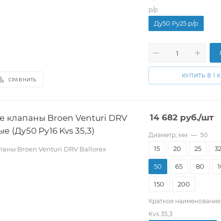
р/р
Ду50 Pу25 р/р
КУПИТЬ В 1 
СРАВНИТЬ
 клапаны Broen Venturi DRV
14 682
руб.
/шт
е (Ду50 Pу16 Kvs 35,3)
Диаметр, мм
—
50
15
20
25
3
ны Broen Venturi DRV Ballorex
50
65
80
150
200
Краткое наименование
Kvs 35,3