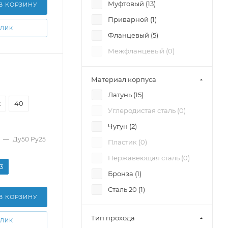
Муфтовый (
13
)
В КОРЗИНУ
Приварной (
1
)
КЛИК
Фланцевый (
5
)
Межфланцевый (
0
)
Материал корпуса
Латунь (
15
)
2
40
Углеродистая сталь (
0
)
Чугун (
2
)
—
Ду50 Pу25
Пластик (
0
)
Нержавеющая сталь (
0
)
3
Бронза (
1
)
Сталь 20 (
1
)
В КОРЗИНУ
Тип прохода
КЛИК