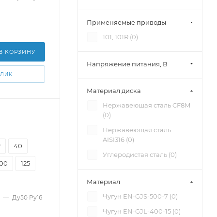
Применяемые приводы
101, 101R (
0
)
В КОРЗИНУ
Напряжение питания, В
КЛИК
Материал диска
Нержавеющая сталь CF8M
(
0
)
Нержавеющая сталь
AISI316 (
0
)
2
40
Углеродистая сталь (
0
)
100
125
Материал
Чугун EN-GJS-500-7 (
0
)
—
Ду50 Pу16
Чугун EN-GJL-400-15 (
0
)