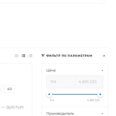
ФИЛЬТР ПО ПАРАМЕТРАМ
Цена
2
40
514
4 895 520
—
Ду50 Pу20
Производитель