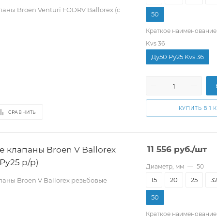
ны Broen Venturi FODRV Ballorex (с
50
Краткое наименование
Kvs 36
Ду50 Pу25 Kvs 36
КУПИТЬ В 1 
СРАВНИТЬ
 клапаны Broen V Ballorex
11 556
руб.
/шт
Pу25 р/р)
Диаметр, мм
—
50
15
20
25
3
аны Broen V Ballorex резьбовые
50
Краткое наименование