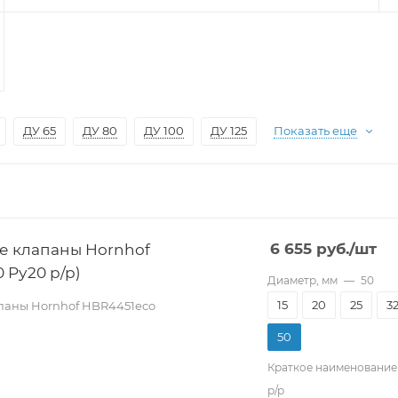
ДУ 65
ДУ 80
ДУ 100
ДУ 125
Показать еще
е клапаны Hornhof
6 655
руб.
/шт
 Pу20 р/р)
Диаметр, мм
—
50
15
20
25
3
паны Hornhof HBR4451eco
50
Краткое наименование
р/р