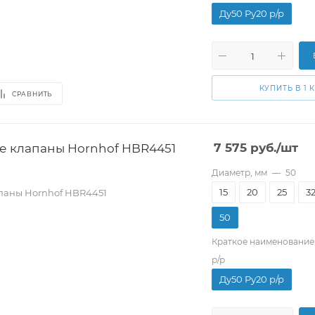
Ду50 Pу20 р/р
КУПИТЬ В 1 
СРАВНИТЬ
 клапаны Hornhof HBR4451
7 575
руб.
/шт
Диаметр, мм
—
50
15
20
25
3
паны Hornhof HBR4451
50
Краткое наименование
р/р
Ду50 Pу20 р/р