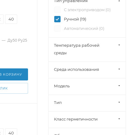
Тип управления
Смесительный (
0
)
С электроприводом (
0
)
Разделительный (
0
)
2
40
Ручной (
19
)
Автоматический (
0
)
—
Ду50 Pу25
Температура рабочей
среды
Среда использования
В КОРЗИНУ
Модель
КЛИК
Тип
Класс герметичности
2
40