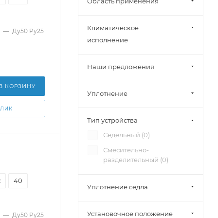
Область применения
Климатическое
—
Ду50 Pу25
исполнение
Наши предложения
В КОРЗИНУ
Уплотнение
КЛИК
Тип устройства
Седельный (
0
)
Смесительно-
разделительный (
0
)
2
40
Уплотнение седла
Установочное положение
—
Ду50 Pу25