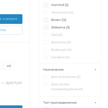
Hornhof (
2
)
Теплосила (
0
)
В КОРЗИНУ
Broen (
12
)
Zetkama (
3
)
КЛИК
ЛАЗ (
0
)
Benarmo (
0
)
Rushwork (
0
)
Genebre (
0
)
Vir (
2
)
2
40
Назначение
Valtec (
0
)
Для отопления (
0
)
Officine Rigamonti (
0
)
—
Ду50 Pу20
Для систем
КПСР Групп (
0
)
пожаротушения (
0
)
Тип присоединения