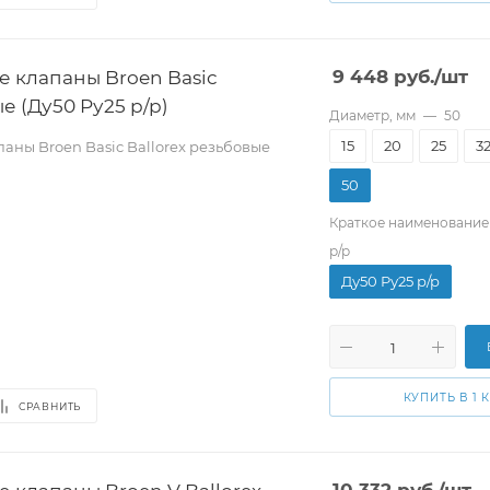
 клапаны Broen Basic
9 448
руб.
/шт
е (Ду50 Pу25 р/р)
Диаметр, мм
—
50
15
20
25
3
аны Broen Basic Ballorex резьбовые
50
Краткое наименование
р/р
Ду50 Pу25 р/р
КУПИТЬ В 1 
СРАВНИТЬ