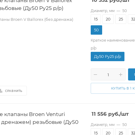
 клапаны Broen V Ballorex
10 332
руб.
/шт
зьбовые (Ду50 Pу25 р/р)
Диаметр, мм
—
50
15
20
25
3
ны Broen V Ballorex (без дренажа)
50
Краткое наименование
р/р
Ду50 Pу25 р/р
КУПИТЬ В 1 
СРАВНИТЬ
 клапаны Broen Venturi
11 556
руб.
/шт
с дренажем) резьбовые (Ду50
Диаметр, мм
—
50
15
20
25
3