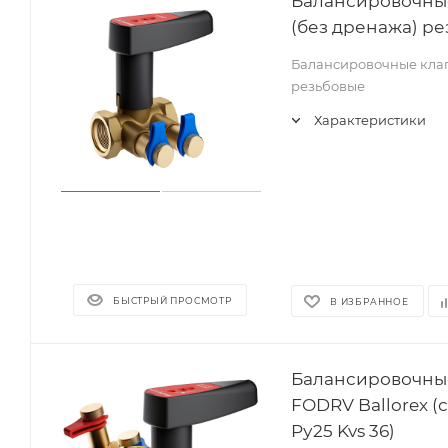
Балансировочные
(без дренажа) ре
Балансировочные клапа
резьбовые
Характеристики
БЫСТРЫЙ ПРОСМОТР
В ИЗБРАННОЕ
Балансировочные
FODRV Ballorex (
Pу25 Kvs 36)