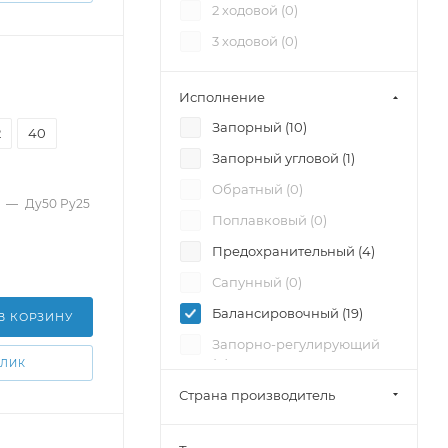
2 ходовой (
0
)
3 ходовой (
0
)
Исполнение
Запорный (
10
)
2
40
Запорный угловой (
1
)
Обратный (
0
)
—
Ду50 Pу25
Поплавковый (
0
)
Предохранительный (
4
)
Сапунный (
0
)
Балансировочный (
19
)
В КОРЗИНУ
Запорно-регулирующий
(
0
)
КЛИК
Страна производитель
Регулирующий (
0
)
Отсечной (
0
)