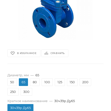
В ИЗБРАННОЕ
СРАВНИТЬ
Диаметр, мм
—
65
50
65
80
100
125
150
200
250
300
Краткое наименование
—
30ч39р Ду65
30ч39р Ду65