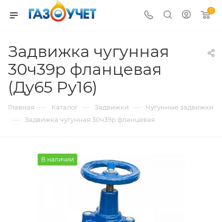
0
Задвижка чугунная
30ч39р фланцевая
(Ду65 Pу16)
—
—
—
Главная
Каталог
Задвижки
Чугунные задвижки
—
Задвижка чугунная 30ч39р фланцевая
В наличии