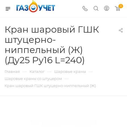
0
Кран шаровый ГШК
штуцерно-
ниппельный (Ж)
(Ду25 Pу16 L=240)
—
—
—
Главная
Каталог
Шаровые краны
—
Шаровые краны со штуцером
Кран шаровый ГШК штуцерно-ниппельный (Ж)