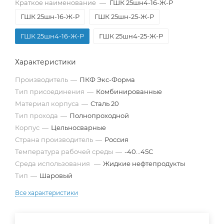
Краткое наименование
—
ГШК 25шн4-16-Ж-Р
ГШК 25шн-16-Ж-Р
ГШК 25шн-25-Ж-Р
ГШК 25шн4-16-Ж-Р
ГШК 25шн4-25-Ж-Р
Характеристики
Производитель
—
ПКФ Экс-Форма
Тип присоединения
—
Комбинированные
Материал корпуса
—
Сталь 20
Тип прохода
—
Полнопроходной
Корпус
—
Цельносварные
Страна производитель
—
Россия
Температура рабочей среды
—
-40...45С
Среда использования
—
Жидкие нефтепродукты
Тип
—
Шаровый
Все характеристики