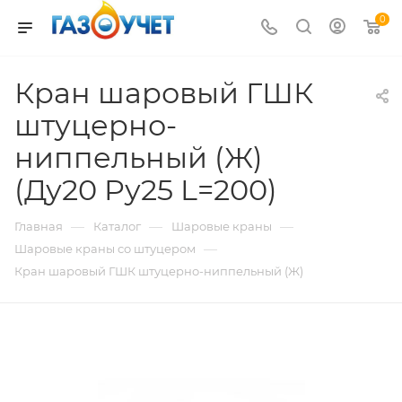
0
Кран шаровый ГШК
штуцерно-
ниппельный (Ж)
(Ду20 Pу25 L=200)
—
—
—
Главная
Каталог
Шаровые краны
—
Шаровые краны со штуцером
Кран шаровый ГШК штуцерно-ниппельный (Ж)