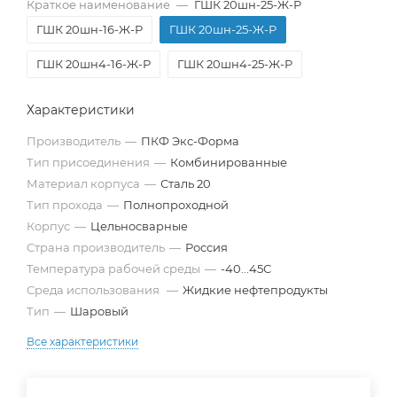
Краткое наименование
—
ГШК 20шн-25-Ж-Р
ГШК 20шн-16-Ж-Р
ГШК 20шн-25-Ж-Р
ГШК 20шн4-16-Ж-Р
ГШК 20шн4-25-Ж-Р
Характеристики
Производитель
—
ПКФ Экс-Форма
Тип присоединения
—
Комбинированные
Материал корпуса
—
Сталь 20
Тип прохода
—
Полнопроходной
Корпус
—
Цельносварные
Страна производитель
—
Россия
Температура рабочей среды
—
-40...45С
Среда использования
—
Жидкие нефтепродукты
Тип
—
Шаровый
Все характеристики