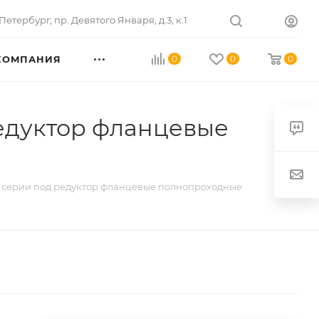
Петербург
,
пр. Девятого Января, д.3, к.1
КОМПАНИЯ
0
0
0
едуктор фланцевые
 серии под редуктор фланцевые полнопроходные