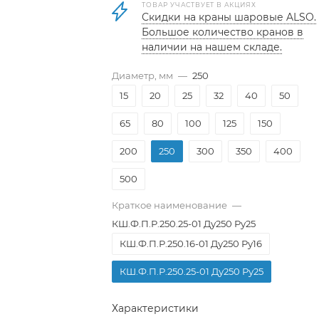
ТОВАР УЧАСТВУЕТ В АКЦИЯХ
Скидки на краны шаровые ALSO.
Большое количество кранов в
наличии на нашем складе.
Диаметр, мм
—
250
15
20
25
32
40
50
65
80
100
125
150
200
250
300
350
400
500
Краткое наименование
—
КШ.Ф.П.Р.250.25-01 Ду250 Ру25
КШ.Ф.П.Р.250.16-01 Ду250 Ру16
КШ.Ф.П.Р.250.25-01 Ду250 Ру25
Характеристики