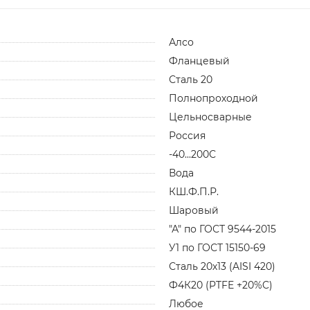
Алсо
Фланцевый
Сталь 20
Полнопроходной
Цельносварные
Россия
-40...200С
Вода
КШ.Ф.П.Р.
Шаровый
"А" по ГОСТ 9544-2015
У1 по ГОСТ 15150-69
Сталь 20х13 (AISI 420)
Ф4К20 (PTFE +20%C)
Любое