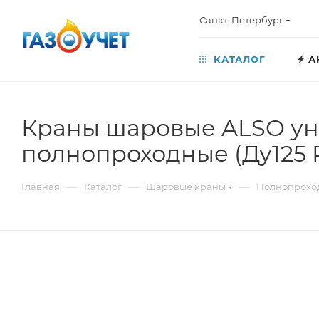
Санкт-Петербург
КАТАЛОГ
А
Краны шаровые ALSO ун
полнопроходные (Ду125 
—
—
—
Главная
Каталог
Шаровые краны
Полнопрохо