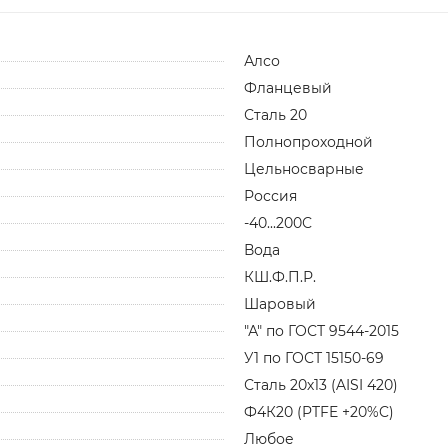
Алсо
Фланцевый
Сталь 20
Полнопроходной
Цельносварные
Россия
-40...200С
Вода
КШ.Ф.П.Р.
Шаровый
"А" по ГОСТ 9544-2015
У1 по ГОСТ 15150-69
Сталь 20х13 (AISI 420)
Ф4К20 (PTFE +20%C)
Любое