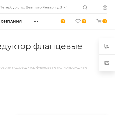
Петербург
,
пр. Девятого Января, д.3, к.1
КОМПАНИЯ
0
0
0
едуктор фланцевые
 серии под редуктор фланцевые полнопроходные