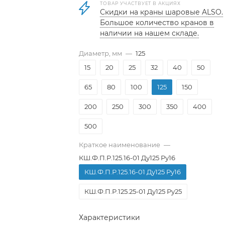
ТОВАР УЧАСТВУЕТ В АКЦИЯХ
Скидки на краны шаровые ALSO.
Большое количество кранов в
наличии на нашем складе.
Диаметр, мм
—
125
15
20
25
32
40
50
65
80
100
125
150
200
250
300
350
400
500
Краткое наименование
—
КШ.Ф.П.Р.125.16-01 Ду125 Ру16
КШ.Ф.П.Р.125.16-01 Ду125 Ру16
КШ.Ф.П.Р.125.25-01 Ду125 Ру25
Характеристики