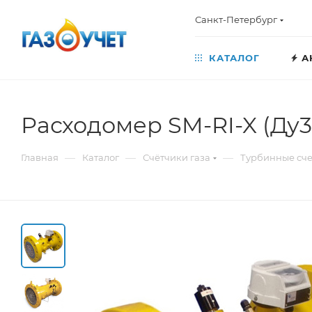
Санкт-Петербург
КАТАЛОГ
А
Расходомер SM-RI-X (Ду3
—
—
—
Главная
Каталог
Счётчики газа
Турбинные сче