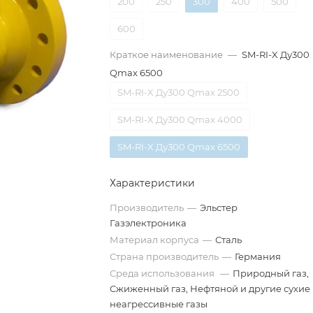
200
250
300
400
500
600
Краткое наименование
—
SM-RI-X Ду300
Qmax 6500
SM-RI-X Ду300 Qmax 2500
SM-RI-X Ду300 Qmax 4000
SM-RI-X Ду300 Qmax 6500
Характеристики
Производитель
—
Эльстер
Газэлектроника
Материал корпуса
—
Сталь
Страна производитель
—
Германия
Среда использования
—
Природный газ,
Сжиженный газ, Нефтяной и другие сухие
неагрессивные газы