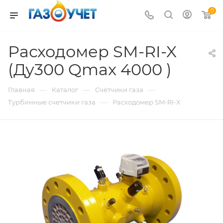
0
Расходомер SM-RI-X
(Ду300 Qmax 4000 )
—
—
—
Главная
Каталог
Счётчики газа
—
Турбинные счетчики газа
Расходомер SM-RI-X