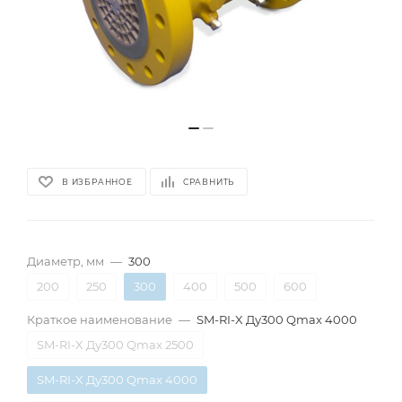
В ИЗБРАННОЕ
СРАВНИТЬ
Диаметр, мм
—
300
200
250
300
400
500
600
Краткое наименование
—
SM-RI-X Ду300 Qmax 4000
SM-RI-X Ду300 Qmax 2500
SM-RI-X Ду300 Qmax 4000