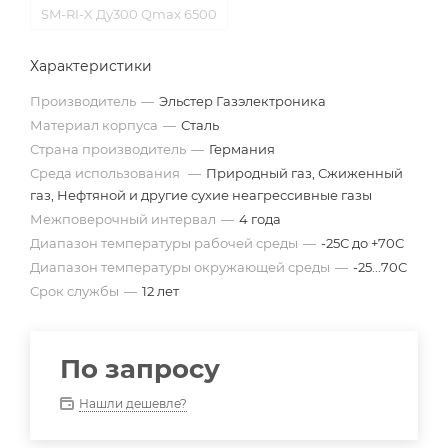
SM-RI-X Ду300 Qmax 6500
Характеристики
Производитель
—
Эльстер Газэлектроника
Материал корпуса
—
Сталь
Страна производитель
—
Германия
Среда использования
—
Природный газ, Сжиженный
газ, Нефтяной и другие сухие неагрессивные газы
Межповерочный интервал
—
4 года
Диапазон температуры рабочей среды
—
-25С до +70С
Диапазон температуры окружающей среды
—
-25...70С
Срок службы
—
12 лет
По запросу
Нашли дешевле?