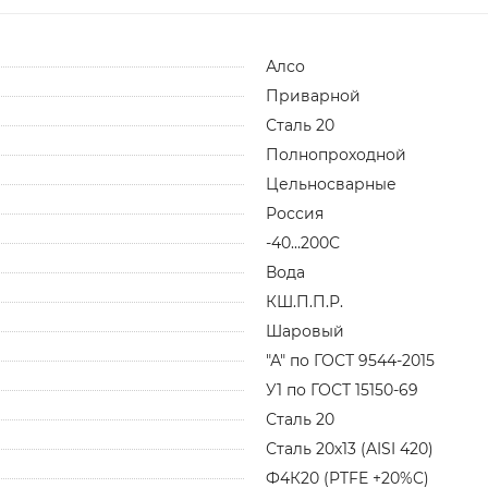
Алсо
Приварной
Сталь 20
Полнопроходной
Цельносварные
Россия
-40...200С
Вода
КШ.П.П.Р.
Шаровый
"А" по ГОСТ 9544-2015
У1 по ГОСТ 15150-69
Сталь 20
Сталь 20х13 (AISI 420)
Ф4К20 (PTFE +20%C)