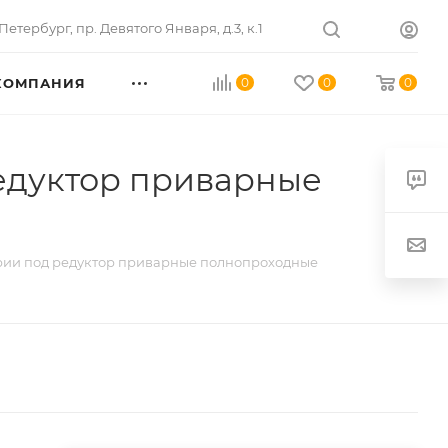
Петербург
,
пр. Девятого Января, д.3, к.1
КОМПАНИЯ
0
0
0
едуктор приварные
рии под редуктор приварные полнопроходные