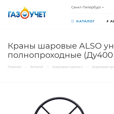
Санкт-Петербург
КАТАЛОГ
А
Краны шаровые ALSO ун
полнопроходные (Ду400 
—
—
—
Главная
Каталог
Шаровые краны
Шаровые кр