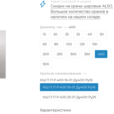
ТОВАР УЧАСТВУЕТ В АКЦИЯХ
Скидки на краны шаровые ALSO.
Большое количество кранов в
наличии на нашем складе.
Диаметр, мм
—
400
15
20
25
32
40
50
65
80
100
125
150
200
250
300
350
400
500
Краткое наименование
—
КШ.П.П.Р.400.16-01 Ду400 Ру16
КШ.П.П.Р.400.16-01 Ду400 Ру16
КШ.П.П.Р.400.25-01 Ду400 Ру25
Характеристики